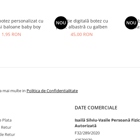
 botez personalizat cu
Invitație digitală botez cu
Plic 
NOU
NOU
și baloane baby boy
poză, albastră cu galben
alba
1,95 RON
45,00 RON
la mai multe in
Politica de Confidentialitate
DATE COMERCIALE
 Plata
Isailă Silviu-Vasile Persoană Fizi
Autorizată
e Retur
F32/289/2020
de Retur