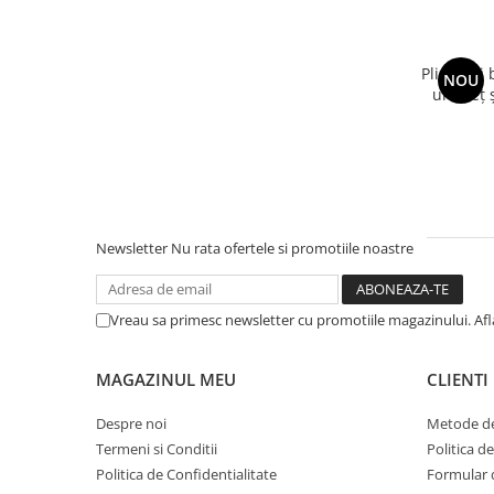
Plic bani
NOU
ursuleț 
Newsletter
Nu rata ofertele si promotiile noastre
Vreau sa primesc newsletter cu promotiile magazinului. Af
MAGAZINUL MEU
CLIENTI
Despre noi
Metode de
Termeni si Conditii
Politica d
Politica de Confidentialitate
Formular 