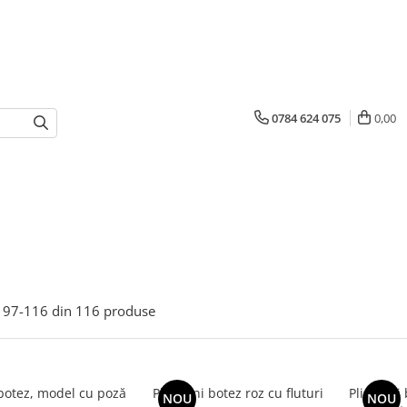
0784 624 075
0,00
97-
116
din
116
produse
 botez, model cu poză
Plic bani botez roz cu fluturi
Plic bani
NOU
NOU