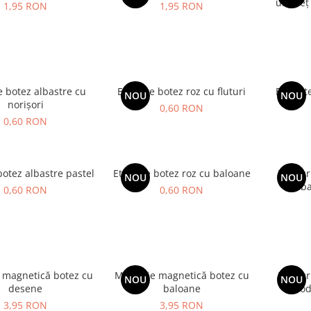
ursuleț
1,95 RON
1,95 RON
e botez albastre cu
Etichete botez roz cu fluturi
Etichet
NOU
NOU
norișori
0,60 RON
0,60 RON
botez albastre pastel
Etichete botez roz cu baloane
Mărtur
NOU
NOU
alba
0,60 RON
0,60 RON
 magnetică botez cu
Mărturie magnetică botez cu
Mărtur
NOU
NOU
desene
baloane
mode
3,95 RON
3,95 RON