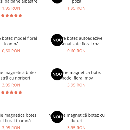
 și baloane albastre
poză
1,95 RON
1,95 RON
e botez model floral
Stickere botez autoadezive
NOU
toamnă
personalizate floral roz
0,60 RON
0,60 RON
ie magnetică botez
Mărturie magnetică botez
NOU
stră cu norișori
model floral mov
3,95 RON
3,95 RON
ie magnetică botez
Mărturie magnetică botez cu
NOU
l floral toamnă
fluturi
3,95 RON
3,95 RON