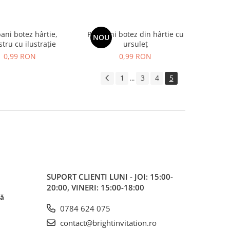
bani botez hârtie,
Plic bani botez din hârtie cu
NOU
stru cu ilustrație
ursuleț
0,99 RON
0,99 RON
1
3
4
5
...
SUPORT CLIENTI
LUNI - JOI: 15:00-
20:00, VINERI: 15:00-18:00
că
0784 624 075
contact@brightinvitation.ro