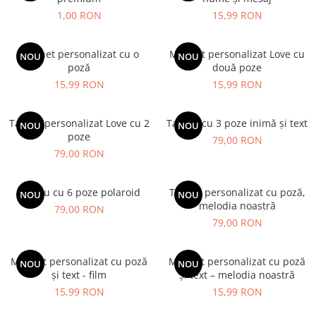
1,00 RON
15,99 RON
Magnet personalizat cu o
Magnet personalizat Love cu
NOU
NOU
poză
două poze
15,99 RON
15,99 RON
Tablou personalizat Love cu 2
Tablou cu 3 poze inimă și text
NOU
NOU
poze
79,00 RON
79,00 RON
Tablou cu 6 poze polaroid
Tablou personalizat cu poză,
NOU
NOU
melodia noastră
79,00 RON
79,00 RON
Magnet personalizat cu poză
Magnet personalizat cu poză
NOU
NOU
și text - film
și text – melodia noastră
15,99 RON
15,99 RON