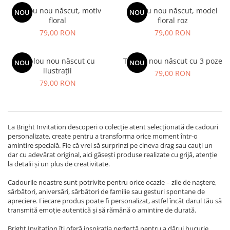
Tablou nou născut, motiv
Tablou nou născut, model
NOU
NOU
floral
floral roz
79,00 RON
79,00 RON
Tablou nou născut cu
Tablou nou născut cu 3 poze
NOU
NOU
ilustrații
79,00 RON
79,00 RON
La Bright Invitation descoperi o colecție atent selecționată de cadouri
personalizate, create pentru a transforma orice moment într-o
amintire specială. Fie că vrei să surprinzi pe cineva drag sau cauți un
dar cu adevărat original, aici găsești produse realizate cu grijă, atenție
la detalii și un plus de creativitate.
Cadourile noastre sunt potrivite pentru orice ocazie – zile de naștere,
sărbători, aniversări, sărbători de familie sau gesturi spontane de
apreciere. Fiecare produs poate fi personalizat, astfel încât darul tău să
transmită emoție autentică și să rămână o amintire de durată.
Bright Invitation îți oferă inspirația perfectă pentru a dărui bucurie,