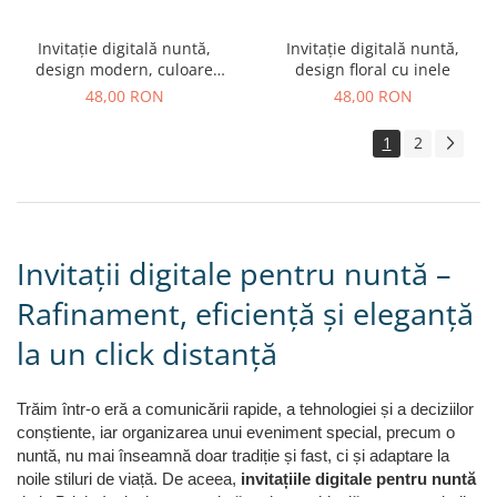
Invitație digitală nuntă,
Invitație digitală nuntă,
design modern, culoare
design floral cu inele
albastră
48,00 RON
48,00 RON
1
2
Invitații digitale pentru nuntă –
Rafinament, eficiență și eleganță
la un click distanță
Trăim într-o eră a comunicării rapide, a tehnologiei și a deciziilor
conștiente, iar organizarea unui eveniment special, precum o
nuntă, nu mai înseamnă doar tradiție și fast, ci și adaptare la
noile stiluri de viață. De aceea,
invitațiile digitale pentru nuntă