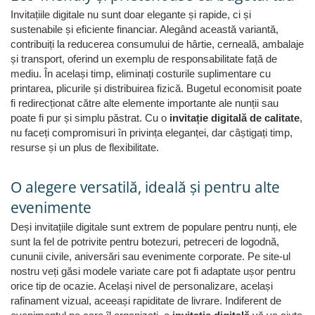
Invitațiile digitale nu sunt doar elegante și rapide, ci și
sustenabile și eficiente financiar. Alegând această variantă,
contribuiți la reducerea consumului de hârtie, cerneală, ambalaje
și transport, oferind un exemplu de responsabilitate față de
mediu. În același timp, eliminați costurile suplimentare cu
printarea, plicurile și distribuirea fizică. Bugetul economisit poate
fi redirecționat către alte elemente importante ale nunții sau
poate fi pur și simplu păstrat. Cu o
invitație digitală de calitate
,
nu faceți compromisuri în privința eleganței, dar câștigați timp,
resurse și un plus de flexibilitate.
O alegere versatilă, ideală și pentru alte
evenimente
Deși invitațiile digitale sunt extrem de populare pentru nunți, ele
sunt la fel de potrivite pentru botezuri, petreceri de logodnă,
cununii civile, aniversări sau evenimente corporate. Pe site-ul
nostru veți găsi modele variate care pot fi adaptate ușor pentru
orice tip de ocazie. Același nivel de personalizare, același
rafinament vizual, aceeași rapiditate de livrare. Indiferent de