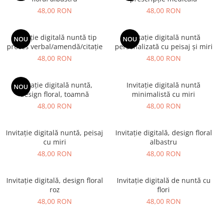
48,00 RON
48,00 RON
Invitație digitală nuntă tip
Invitație digitală nuntă
NOU
NOU
proces verbal/amendă/citație
personalizată cu peisaj și miri
48,00 RON
48,00 RON
Invitație digitală nuntă,
Invitație digitală nuntă
NOU
design floral, toamnă
minimalistă cu miri
48,00 RON
48,00 RON
Invitație digitală nuntă, peisaj
Invitație digitală, design floral
cu miri
albastru
48,00 RON
48,00 RON
Invitație digitală, design floral
Invitație digitală de nuntă cu
roz
flori
48,00 RON
48,00 RON