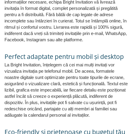
informațiilor necesare, echipa Bright Invitation vă livrează
invitația în format digital, complet personalizată și pregătită
pentru a fi distribuită. Fără bătăi de cap legate de adrese
incomplete sau întârzieri în curierat. Totul se întâmplă online, în
ritmul și confortul vostru. Livrarea este rapidă și 100% sigură,
indiferent dacă vreți să trimiteți invitațiile prin e-mail, WhatsApp,
Facebook, Instagram sau alte platforme.
Perfect adaptate pentru mobil și desktop
La Bright Invitation, înțelegem că cei mai mulți invitați vor
vizualiza invitația pe telefonul mobil. De aceea, formatele
noastre digitale sunt optimizate pentru toate tipurile de ecrane,
asigurând o vizualizare clară, estetică și funcțională. Textul este
lizibil, grafica este impecabilă, iar fiecare detaliu este poziționat
astfel încât să creeze o experiență plăcută, indiferent de
dispozitiv. În plus, invitațiile pot fi salvate cu ușurință, pot fi
redeschise oricând, partajate cu alți membri ai familiei sau
adăugate la calendarul personal al invitaților.
Eco-friendly și prietenoase cu bugetul tău