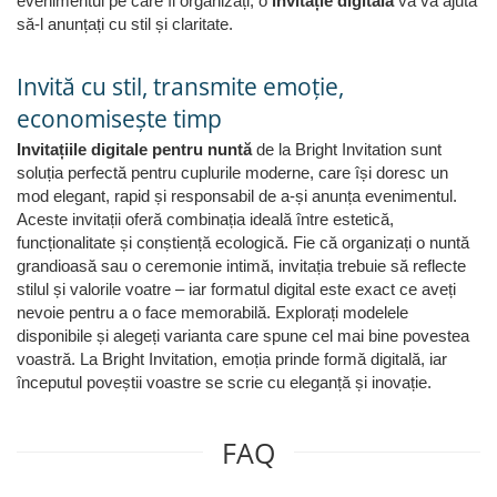
evenimentul pe care îl organizați, o
invitație digitală
vă va ajuta
să-l anunțați cu stil și claritate.
Invită cu stil, transmite emoție,
economisește timp
Invitațiile digitale pentru nuntă
de la Bright Invitation sunt
soluția perfectă pentru cuplurile moderne, care își doresc un
mod elegant, rapid și responsabil de a-și anunța evenimentul.
Aceste invitații oferă combinația ideală între estetică,
funcționalitate și conștiență ecologică. Fie că organizați o nuntă
grandioasă sau o ceremonie intimă, invitația trebuie să reflecte
stilul și valorile voatre – iar formatul digital este exact ce aveți
nevoie pentru a o face memorabilă. Explorați modelele
disponibile și alegeți varianta care spune cel mai bine povestea
voastră. La Bright Invitation, emoția prinde formă digitală, iar
începutul poveștii voastre se scrie cu eleganță și inovație.
FAQ