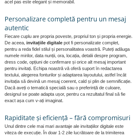
acel pas este elegant și memorabil.
Personalizare completă pentru un mesaj
autentic
Fiecare cuplu are propria poveste, propriul ton și propria energie.
De aceea,
invitațiile digitale
pot fi personalizate complet,
pentru a reda fidel stilul și personalitatea voastră. Puteți adăuga
numele mirilor, data nunții, ora, locația, detalii despre program,
dress code, opțiuni de confirmare și orice alt mesaj important
pentru invitați. Echipa noastră vă oferă suport în redactarea
textului, alegerea fonturilor și adaptarea layoutului, astfel încât
invitația să devină un mesaj coerent, cald și plin de semnificație.
Dacă aveți o tematică specială sau o preferință de culoare,
designul se poate adapta ușor, pentru ca rezultatul final să fie
exact așa cum v-ați imaginat.
Rapiditate și eficiență – fără compromisuri
Unul dintre cele mai mari avantaje ale invitațiilor digitale este
viteza de execuție. În doar 1-2 zile lucrătoare de la trimiterea