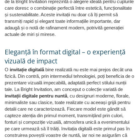
de la Bright Invitation reprezintă o alegere ideală pentru cuplurile
care doresc o combinație perfectă între estetică, funcționalitate
și sustenabilitate. Aceste invitații nu doar că îți permit să
transmiți rapid și elegant toate informațiile importante, dar
adaugă și o notă de rafinament modern, potrivită generației
actuale de miri și mirese.
Eleganță în format digital – o experiență
vizuală de impact
O
invitație digitală
bine realizată nu este mai prejos decât una
fizică. Din contră, prin intermediul tehnologiei, poți beneficia de o
prezentare vizuală impecabilă, adaptată perfect stilului nunții
tale. La Bright Invitation, am conceput o colecție variată de
invitații digitale pentru nuntă
, cu designuri moderne, florale,
minimaliste sau clasice, toate realizate cu aceeași grijă pentru
detalii care ne caracterizează. Fiecare model este gândit să
capteze atenția din primul moment, transmițând prin culori,
fonturi și compoziție vizuală, atmosfera unică a evenimentului
pe care urmează să îl trăiți. Invitația digitală este primul pas în
construirea poveștii voastre de nuntă, iar noi ne asigurăm că