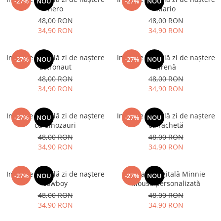
-27%
NOU
-27%
NOU
hero
Mario
48,00 RON
48,00 RON
34,90 RON
34,90 RON
Invitație digitală zi de naștere
Invitație digitală zi de naștere
-27%
NOU
-27%
NOU
astronaut
sirenă
48,00 RON
48,00 RON
34,90 RON
34,90 RON
Invitație digitală zi de naștere
Invitație digitală zi de naștere
-27%
NOU
-27%
NOU
cu dinozauri
cu rachetă
48,00 RON
48,00 RON
34,90 RON
34,90 RON
Invitație digitală zi de naștere
Invitație digitală Minnie
-27%
NOU
-27%
NOU
cowboy
Mouse personalizată
48,00 RON
48,00 RON
34,90 RON
34,90 RON