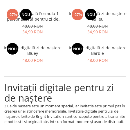
Invitație digitală Formula 1
Invitație digitală zi de naștere
-27%
NOU
-27%
NOU
personalizată pentru zi de
cu leu
naștere
48,00 RON
48,00 RON
34,90 RON
34,90 RON
Invitația digitală zi de naștere
Invitație digitală zi de naștere
NOU
NOU
Bluey
Barbie
48,00 RON
48,00 RON
Invitații digitale pentru zi
de naștere
Ziua de naștere este un moment special, iar invitația este primul pas în
crearea unei atmosfere memorabile. Invitațiile digitale pentru zi de
naștere oferite de Bright Invitation sunt concepute pentru a transmite
emoție, stil și originalitate, într-un format modern și ușor de distribuit.