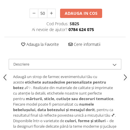
ADAUGA IN COS
Cod Produs:
SB25
Ai nevoie de ajutor?
0784 624 075
Adauga la Favorite
Cere informatii
Descriere
Adaugă un strop de farmec evenimentului tău cu
aceste
etichete autoadezive personalizate pentru
botez
👶✨. Realizate din materiale de calitate și imprimate
cu atenție la detalii, etichetele noastre sunt perfecte
pentru
mărturii, sticle, cutiuțe sau decoruri tematice
.
Fiecare model poate fi personalizat cu
numele
bebelușului, data botezului și mesajul dorit
, pentru ca
rezultatul final să reflecte povestea unică a micuțului tău 💕.
Disponibile într-o varietate de
culori, forme și stiluri
– de
la designuri florale delicate până la teme moderne și jucăușe