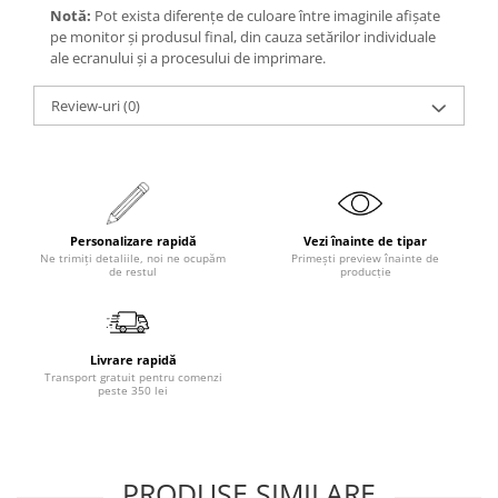
Notă:
Pot exista diferențe de culoare între imaginile afișate
pe monitor și produsul final, din cauza setărilor individuale
ale ecranului și a procesului de imprimare.
Review-uri
(0)
Personalizare rapidă
Vezi înainte de tipar
Ne trimiți detaliile, noi ne ocupăm
Primești preview înainte de
de restul
producție
Livrare rapidă
Transport gratuit pentru comenzi
peste 350 lei
PRODUSE SIMILARE