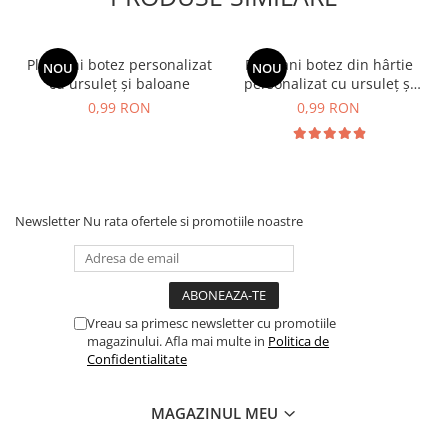
Plic bani botez personalizat
Plic bani botez din hârtie
NOU
NOU
cu ursuleț și baloane
personalizat cu ursuleț și
baloane
0,99 RON
0,99 RON
Newsletter
Nu rata ofertele si promotiile noastre
Vreau sa primesc newsletter cu promotiile
magazinului. Afla mai multe in
Politica de
Confidentialitate
MAGAZINUL MEU