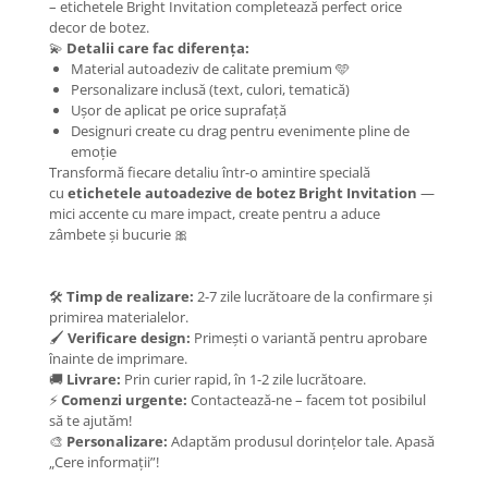
– etichetele Bright Invitation completează perfect orice
decor de botez.
💫
Detalii care fac diferența:
Material autoadeziv de calitate premium 🩵
Personalizare inclusă (text, culori, tematică)
Ușor de aplicat pe orice suprafață
Designuri create cu drag pentru evenimente pline de
emoție
Transformă fiecare detaliu într-o amintire specială
cu
etichetele autoadezive de botez Bright Invitation
—
mici accente cu mare impact, create pentru a aduce
zâmbete și bucurie 🎀
🛠️
Timp de realizare:
2-7 zile lucrătoare de la confirmare și
primirea materialelor.
🖌️
Verificare design:
Primești o variantă pentru aprobare
înainte de imprimare.
🚚
Livrare:
Prin curier rapid, în 1-2 zile lucrătoare.
⚡
Comenzi urgente:
Contactează-ne – facem tot posibilul
să te ajutăm!
🎨
Personalizare:
Adaptăm produsul dorințelor tale. Apasă
„Cere informații”!