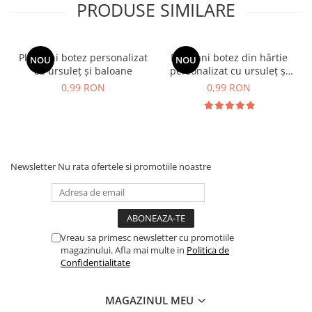
PRODUSE SIMILARE
Plic bani botez personalizat
Plic bani botez din hârtie
NOU
NOU
cu ursuleț și baloane
personalizat cu ursuleț și
baloane
0,99 RON
0,99 RON
Newsletter
Nu rata ofertele si promotiile noastre
Vreau sa primesc newsletter cu promotiile
magazinului. Afla mai multe in
Politica de
Confidentialitate
MAGAZINUL MEU