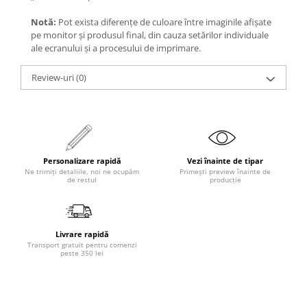
Notă:
Pot exista diferențe de culoare între imaginile afișate
pe monitor și produsul final, din cauza setărilor individuale
ale ecranului și a procesului de imprimare.
Review-uri
(0)
Personalizare rapidă
Vezi înainte de tipar
Ne trimiți detaliile, noi ne ocupăm
Primești preview înainte de
de restul
producție
Livrare rapidă
Transport gratuit pentru comenzi
peste 350 lei