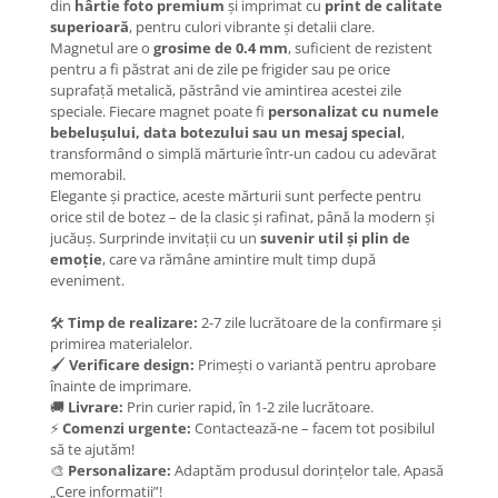
din
hârtie foto premium
și imprimat cu
print de calitate
superioară
, pentru culori vibrante și detalii clare.
Magnetul are o
grosime de 0.4 mm
, suficient de rezistent
pentru a fi păstrat ani de zile pe frigider sau pe orice
suprafață metalică, păstrând vie amintirea acestei zile
speciale. Fiecare magnet poate fi
personalizat cu numele
bebelușului, data botezului sau un mesaj special
,
transformând o simplă mărturie într-un cadou cu adevărat
memorabil.
Elegante și practice, aceste mărturii sunt perfecte pentru
orice stil de botez – de la clasic și rafinat, până la modern și
jucăuș. Surprinde invitații cu un
suvenir util și plin de
emoție
, care va rămâne amintire mult timp după
eveniment.
🛠️
Timp de realizare:
2-7 zile lucrătoare de la confirmare și
primirea materialelor.
🖌️
Verificare design:
Primești o variantă pentru aprobare
înainte de imprimare.
🚚
Livrare:
Prin curier rapid, în 1-2 zile lucrătoare.
⚡
Comenzi urgente:
Contactează-ne – facem tot posibilul
să te ajutăm!
🎨
Personalizare:
Adaptăm produsul dorințelor tale. Apasă
„Cere informații”!