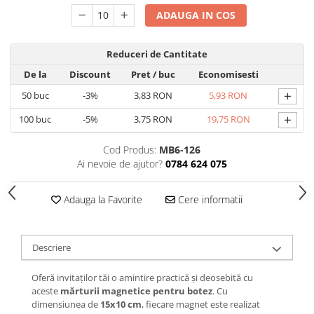
ADAUGA IN COS
Reduceri de Cantitate
De la
Discount
Pret
/ buc
Economisesti
+
50
buc
-3%
3,83 RON
5,93 RON
+
100
buc
-5%
3,75 RON
19,75 RON
Cod Produs:
MB6-126
Ai nevoie de ajutor?
0784 624 075
Adauga la Favorite
Cere informatii
Descriere
Oferă invitaților tăi o amintire practică și deosebită cu
aceste
mărturii magnetice pentru botez
. Cu
dimensiunea de
15x10 cm
, fiecare magnet este realizat