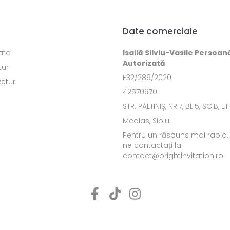
Date comerciale
ata
Isailă Silviu-Vasile Persoan
Autorizată
tur
F32/289/2020
Retur
42570970
STR. PĂLTINIŞ, NR.7, BL.5, SC.B, ET
Medias, Sibiu
Pentru un răspuns mai rapid
ne contactați la
contact@brightinvitation.ro