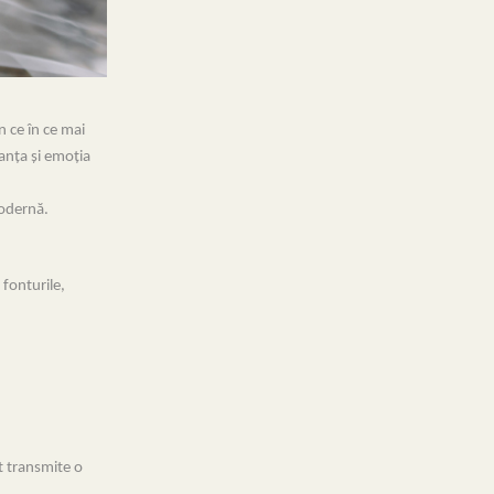
n ce în ce mai
anța și emoția
modernă.
 fonturile,
t transmite o