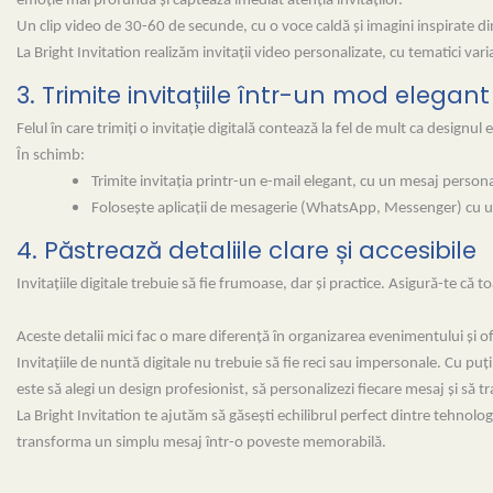
emoție mai profundă și captează imediat atenția invitaților.
Un clip video de 30-60 de secunde, cu o voce caldă și imagini inspirate 
La Bright Invitation realizăm invitații video personalizate, cu tematici vari
3. Trimite invitațiile într-un mod elegant
Felul în care trimiți o invitație digitală contează la fel de mult ca designul
În schimb:
Trimite invitația printr-un e-mail elegant, cu un mesaj persona
Folosește aplicații de mesagerie (WhatsApp, Messenger) cu un 
4. Păstrează detaliile clare și accesibile
Invitațiile digitale trebuie să fie frumoase, dar și practice. Asigură-te că t
Aceste detalii mici fac o mare diferență în organizarea evenimentului și of
Invitațiile de nuntă digitale nu trebuie să fie reci sau impersonale. Cu puț
este să alegi un design profesionist, să personalizezi fiecare mesaj și să
La Bright Invitation te ajutăm să găsești echilibrul perfect dintre tehnologi
transforma un simplu mesaj într-o poveste memorabilă.