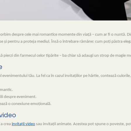
ând vorbim despre cele mai romantice momente din viață – cum ar fi o nuntă. Di
e și pentru a proteja mediul. Însă o întrebare rămâne: cum poți păstra eleg
ră să pierzi din farmecul celor tipărite – ba chiar să adaugi un strop de magie 
e
ul evenimentului tău. La fel ca în cazul invitațiilor pe hârtie, contează culorile,
omantic.
alii despre eveniment.
reează o conexiune emoțională.
 video
 a crea
invitații video
sau invitații animate. Acestea pot spune o poveste, po