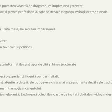
din povestea voastră de dragoste, va impresiona garantat.
ate și grafică profesională, care păstrează eleganța invitațiilor tradiționale.
 ei. Evită mesajele seci sau impersonale.
lizat.
text cald și politicos.
oate informațiile sunt ușor de citit și bine structurate
eră o experiență fluentă pentru invitați.
ină atenție la detalii, ele pot deveni chiar mai impresionante decât cele tradi
 transmiți emoția momentului.
e și eleganță. Explorează colecțiile noastre de invitații digitale și video și d