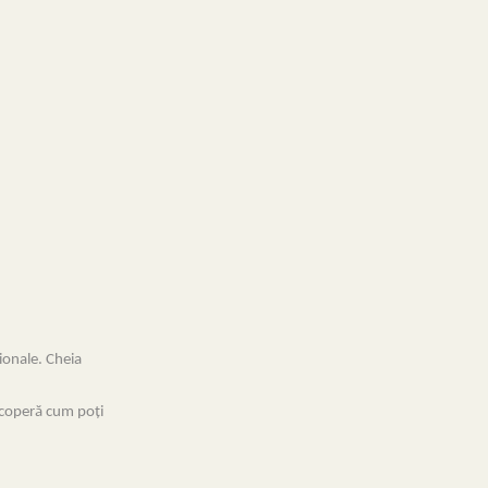
ționale. Cheia
escoperă cum poți