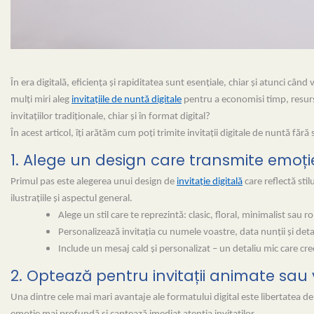
În era digitală, eficiența și rapiditatea sunt esențiale, chiar și atunci c
mulți miri aleg
invitațiile de nuntă digitale
pentru a economisi timp, resurs
invitațiilor tradiționale, chiar și în format digital?
În acest articol, îți arătăm cum poți trimite invitații digitale de nuntă fă
1. Alege un design care transmite emoți
Primul pas este alegerea unui design de
invitație digitală
care reflectă stil
ilustrațiile și aspectul general.
Alege un stil care te reprezintă: clasic, floral, minimalist sau r
Personalizează invitația cu numele voastre, data nunții și det
Include un mesaj cald și personalizat – un detaliu mic care c
2. Optează pentru invitații animate sau
Una dintre cele mai mari avantaje ale formatului digital este libertatea de