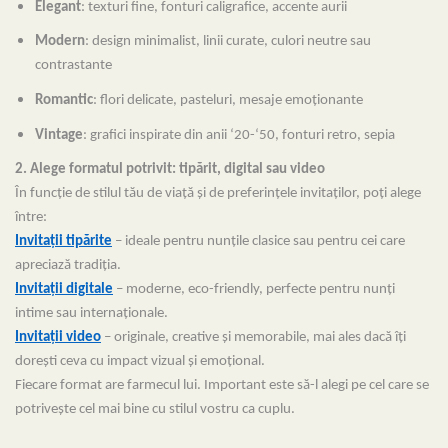
Elegant
: texturi fine, fonturi caligrafice, accente aurii
Modern
: design minimalist, linii curate, culori neutre sau
contrastante
Romantic
: flori delicate, pasteluri, mesaje emoționante
Vintage
: grafici inspirate din anii ‘20-‘50, fonturi retro, sepia
2. Alege formatul potrivit: tipărit, digital sau video
În funcție de stilul tău de viață și de preferințele invitaților, poți alege
între:
Invitații tipărite
– ideale pentru nunțile clasice sau pentru cei care
apreciază tradiția.
Invitații digitale
– moderne, eco-friendly, perfecte pentru nunți
intime sau internaționale.
Invitații video
– originale, creative și memorabile, mai ales dacă îți
dorești ceva cu impact vizual și emoțional.
Fiecare format are farmecul lui. Important este să-l alegi pe cel care se
potrivește cel mai bine cu stilul vostru ca cuplu.