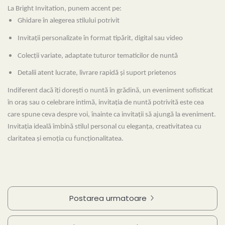
La Bright Invitation, punem accent pe:
Ghidare în alegerea stilului potrivit
Invitații personalizate în format tipărit, digital sau video
Colecții variate, adaptate tuturor tematicilor de nuntă
Detalii atent lucrate, livrare rapidă și suport prietenos
Indiferent dacă îți dorești o nuntă în grădină, un eveniment sofisticat
în oraș sau o celebrare intimă, invitația de nuntă potrivită este cea
care spune ceva despre voi, înainte ca invitații să ajungă la eveniment.
Invitația ideală îmbină stilul personal cu eleganța, creativitatea cu
claritatea și emoția cu funcționalitatea.
Postarea urmatoare