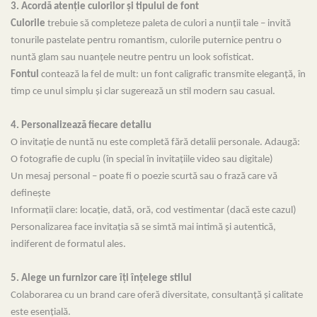
3. Acordă atenție culorilor și tipului de font
Culorile
trebuie să completeze paleta de culori a nunții tale – invită
tonurile pastelate pentru romantism, culorile puternice pentru o
nuntă glam sau nuanțele neutre pentru un look sofisticat.
Fontul
contează la fel de mult: un font caligrafic transmite eleganță, în
timp ce unul simplu și clar sugerează un stil modern sau casual.
4. Personalizează fiecare detaliu
O invitație de nuntă nu este completă fără detalii personale. Adaugă:
O fotografie de cuplu (în special în invitațiile video sau digitale)
Un mesaj personal – poate fi o poezie scurtă sau o frază care vă
definește
Informații clare: locație, dată, oră, cod vestimentar (dacă este cazul)
Personalizarea face invitația să se simtă mai intimă și autentică,
indiferent de formatul ales.
5. Alege un furnizor care îți înțelege stilul
Colaborarea cu un brand care oferă diversitate, consultanță și calitate
este esențială.