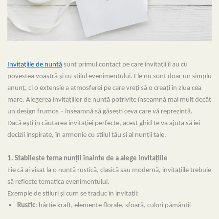
Invitațiile de nuntă
sunt primul contact pe care invitații îl au cu
povestea voastră și cu stilul evenimentului. Ele nu sunt doar un simplu
anunț, ci o extensie a atmosferei pe care vreți să o creați în ziua cea
mare. Alegerea invitațiilor de nuntă potrivite înseamnă mai mult decât
un design frumos – înseamnă să găsești ceva care vă reprezintă.
Dacă ești în căutarea invitației perfecte, acest ghid te va ajuta să iei
decizii inspirate, în armonie cu stilul tău și al nunții tale.
1. Stabilește tema nunții înainte de a alege invitațiile
Fie că ai visat la o nuntă rustică, clasică sau modernă, invitațiile trebuie
să reflecte tematica evenimentului.
Exemple de stiluri și cum se traduc în invitații:
Rustic
: hârtie kraft, elemente florale, sfoară, culori pământii