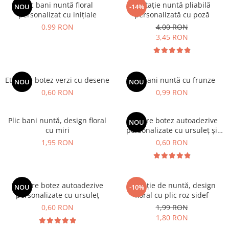
Plic bani nuntă floral
Invitație nuntă pliabilă
NOU
-14%
personalizat cu inițiale
personalizată cu poză
0,99 RON
4,00 RON
3,45 RON
Etichete botez verzi cu desene
Plic bani nuntă cu frunze
NOU
NOU
0,60 RON
0,99 RON
Plic bani nuntă, design floral
Stickere botez autoadezive
NOU
cu miri
personalizate cu ursuleț și
baloane
1,95 RON
0,60 RON
Stickere botez autoadezive
Invitație de nuntă, design
NOU
-10%
personalizate cu ursuleț
floral cu plic roz sidef
0,60 RON
1,99 RON
1,80 RON