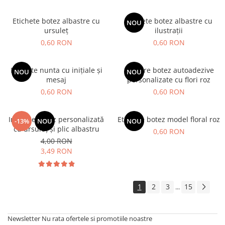
Etichete botez albastre cu
Etichete botez albastre cu
NOU
ursuleț
ilustrații
0,60 RON
0,60 RON
Etichete nunta cu inițiale și
Stickere botez autoadezive
NOU
NOU
mesaj
personalizate cu flori roz
0,60 RON
0,60 RON
Invitație botez personalizată
Etichete botez model floral roz
-13%
NOU
NOU
cu ursuleț și plic albastru
0,60 RON
4,00 RON
3,49 RON
1
2
3
15
...
Newsletter
Nu rata ofertele si promotiile noastre