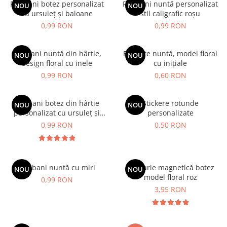
Plic bani botez personalizat
Plic bani nuntă personalizat
NOU
NOU
cu ursuleț și baloane
stil caligrafic roșu
0,99 RON
0,99 RON
Plic bani nuntă din hârtie,
Etichete nuntă, model floral
NOU
NOU
design floral cu inele
cu inițiale
0,99 RON
0,60 RON
Plic bani botez din hârtie
Stickere rotunde
NOU
NOU
personalizat cu ursuleț și
personalizate
baloane
0,99 RON
0,50 RON
Plic bani nuntă cu miri
Mărturie magnetică botez
NOU
NOU
model floral roz
0,99 RON
3,95 RON