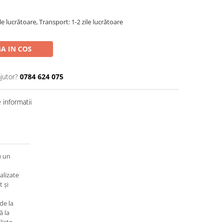
ile lucrătoare, Transport: 1-2 zile lucrătoare
A IN COS
jutor?
0784 624 075
informatii
u un
alizate
 și
de la
ă la