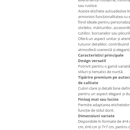
evenimente moderne, minimal
sau rustice.
Aceste etichete autoadezive 
armonios funcționalitatea cu e
fiind ideale pentru personaliz
sticlelor, mărturiilor, accesoriil
cutiilor, borcanelor sau plicuril
Oferă un aspect unitar și atent
tuturor detaliilor, contribuind 
atmosferă coerentă și elegant
Caracteristici principale
Design versatil
Potrivit pentru o gamă variat
stiluri și tematici de nuntă.
Tipărire premium pe autoc
de calitate
Culori clare și detalii bine defin
pentru un aspect elegant și du
Finisaj mat sau lucios
Permite adaptarea etichetelor
funcție de stilul dorit.
Dimensiuni variate
Disponibile în formate de 4×4
cm, 6×6 cm și 7×7 cm, pentru d