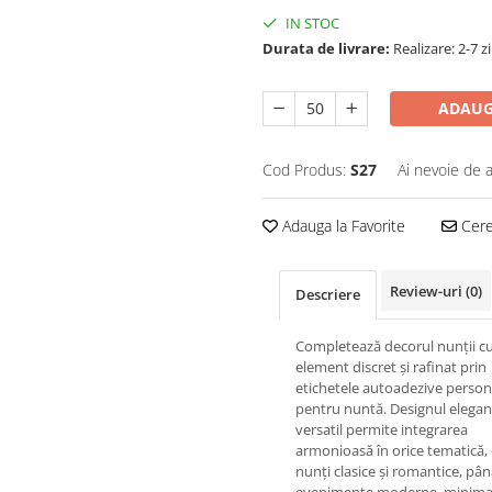
IN STOC
Durata de livrare:
Realizare: 2-7 z
ADAUG
Cod Produs:
S27
Ai nevoie de a
Adauga la Favorite
Cere 
Review-uri
(0)
Descriere
Completează decorul nunții c
element discret și rafinat prin
etichetele autoadezive person
pentru nuntă. Designul elegant
versatil permite integrarea
armonioasă în orice tematică, 
nunți clasice și romantice, pân