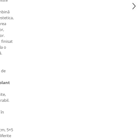
iste
îmbină
stetica,
area
or,
or.
 finisat
la o
ă.
ă de
olant
ite,
rabil.
 în
 cm, 5×5
iferite