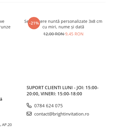
ive
Set stickere nuntă personalizate 3x8 cm
Set sticke
-21%
-21%
frunze
cu miri, nume și dată
12,00 RON
9,45 RON
SUPORT CLIENTI
LUNI - JOI: 15:00-
20:00, VINERI: 15:00-18:00
că
0784 624 075
contact@brightinvitation.ro
4, AP.20