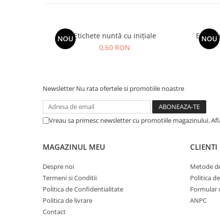
Etichete nuntă cu inițiale
Etichet
NOU
NOU
0,60 RON
Newsletter
Nu rata ofertele si promotiile noastre
Vreau sa primesc newsletter cu promotiile magazinului. Af
MAGAZINUL MEU
CLIENTI
Despre noi
Metode de
Termeni si Conditii
Politica d
Politica de Confidentialitate
Formular 
Politica de livrare
ANPC
Contact