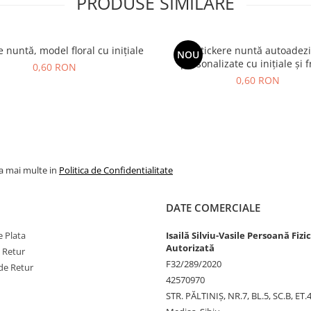
PRODUSE SIMILARE
e nuntă, model floral cu inițiale
Stickere nuntă autoadez
NOU
personalizate cu inițiale și 
0,60 RON
0,60 RON
la mai multe in
Politica de Confidentialitate
DATE COMERCIALE
 Plata
Isailă Silviu-Vasile Persoană Fizi
Autorizată
e Retur
F32/289/2020
de Retur
42570970
STR. PĂLTINIŞ, NR.7, BL.5, SC.B, ET.