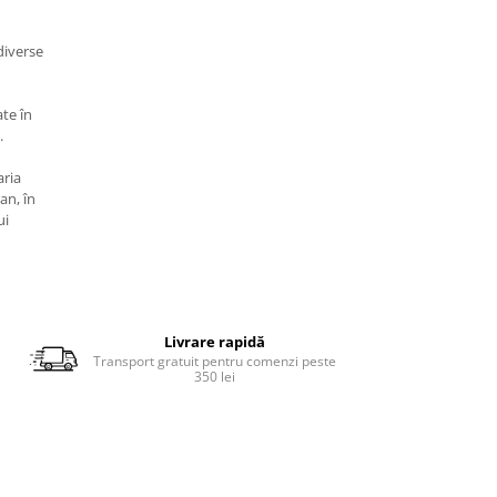
diverse
ate în
.
aria
an, în
ui
Livrare rapidă
Transport gratuit pentru comenzi peste
350 lei