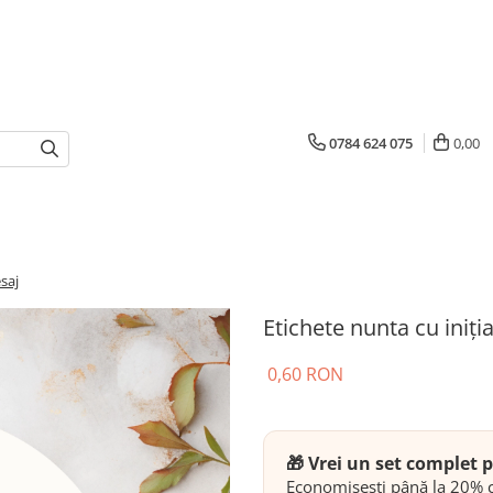
0784 624 075
0,00
esaj
Etichete nunta cu iniți
0,60 RON
🎁 Vrei un set complet
Economisești până la 20% c