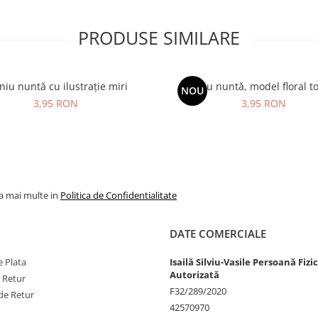
PRODUSE SIMILARE
iu nuntă cu ilustrație miri
Meniu nuntă, model floral 
NOU
3,95 RON
3,95 RON
la mai multe in
Politica de Confidentialitate
DATE COMERCIALE
 Plata
Isailă Silviu-Vasile Persoană Fizi
Autorizată
e Retur
F32/289/2020
de Retur
42570970