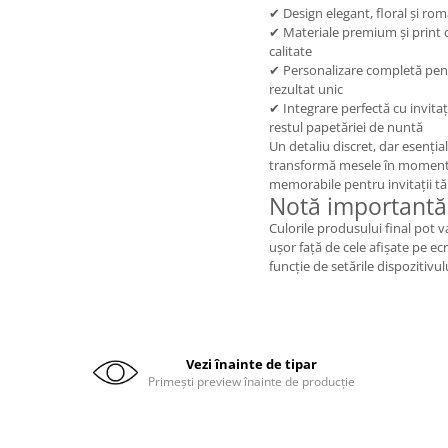
✔ Design elegant, floral și rom
✔ Materiale premium și print 
calitate
✔ Personalizare completă pen
rezultat unic
✔ Integrare perfectă cu invitați
restul papetăriei de nuntă
Un detaliu discret, dar esențial
transformă mesele în momen
memorabile pentru invitații tăi
Notă importantă
Culorile produsului final pot v
ușor față de cele afișate pe ecr
funcție de setările dispozitivul
Vezi înainte de tipar
Primești preview înainte de producție