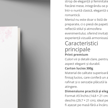
strop de eleganță și feminitat
fiecărei mese, integrându-se p
într-o nuntă clasică, elegantă 
romantică.
Meniul nu este doar o listă de
preparate, ci o piesă de papetă
reflectă stilul și atmosfera
evenimentului, oferind invitați
experiență vizuală armonioasă
Caracteristici
principale
Print premium
Culori vii și detalii clare, pentr
aspect elegant și durabil.
Carton lucios 300g
Material de calitate superioară
finisaj lucios, care conferă un 
rafinat și o senzație plăcută la
atingere.
Dimensiune practică și ele
Format A5 închis (14,8 × 21 cm)
deschis (29,7 × 21 cm), ideal p
fi așezat pe masă fără a încărc