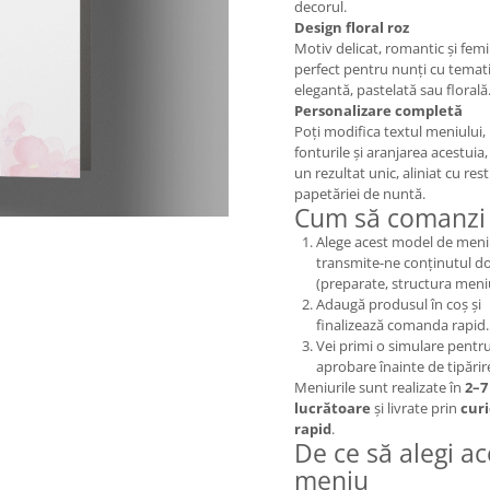
decorul.
Design floral roz
Motiv delicat, romantic și femi
perfect pentru nunți cu temat
elegantă, pastelată sau florală
Personalizare completă
Poți modifica textul meniului,
fonturile și aranjarea acestuia
un rezultat unic, aliniat cu rest
papetăriei de nuntă.
Cum să comanzi
Alege acest model de meni
transmite-ne conținutul do
(preparate, structura meniu
Adaugă produsul în coș și
finalizează comanda rapid.
Vei primi o simulare pentr
aprobare înainte de tipărir
Meniurile sunt realizate în
2–7 
lucrătoare
și livrate prin
curi
rapid
.
De ce să alegi ac
meniu