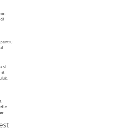
nin,
ică
.
, pentru
ul
u și
rit
lui).
u
e.
zile
er
est