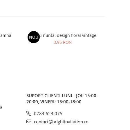
toamnă
Meniu nuntă, design floral vintage
Meniu
NOU
NOU
3,95 RON
SUPORT CLIENTI
LUNI - JOI: 15:00-
20:00, VINERI: 15:00-18:00
că
0784 624 075
contact@brightinvitation.ro