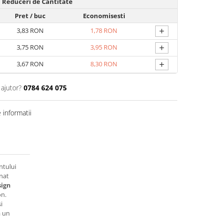
Reduceri de Cantitate
Pret
/ buc
Economisesti
+
3,83 RON
1,78 RON
+
3,75 RON
3,95 RON
+
3,67 RON
8,30 RON
 ajutor?
0784 624 075
informatii
tului
inat
sign
on.
i
ă un