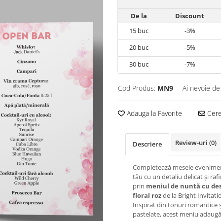
De la
Discount
15
buc
-3%
20
buc
-5%
30
buc
-7%
Cod Produs:
MN9
Ai nevoie de
Adauga la Favorite
Cere 
Review-uri
(0)
Descriere
Completează mesele evenimen
tău cu un detaliu delicat și raf
prin
meniul de nuntă cu de
floral roz
de la Bright Invitati
Inspirat din tonuri romantice ș
pastelate, acest meniu adaug