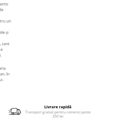
antic
de
tru un
ile și
, care
te
.
aria
an, în
ui.
Livrare rapidă
Transport gratuit pentru comenzi peste
350 lei