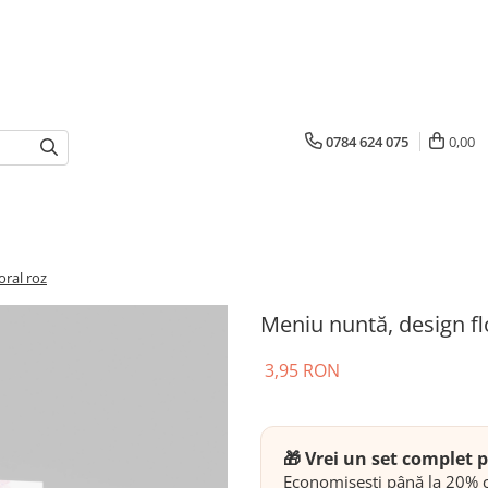
0784 624 075
0,00
oral roz
Meniu nuntă, design fl
3,95 RON
🎁 Vrei un set complet
Economisești până la 20% c