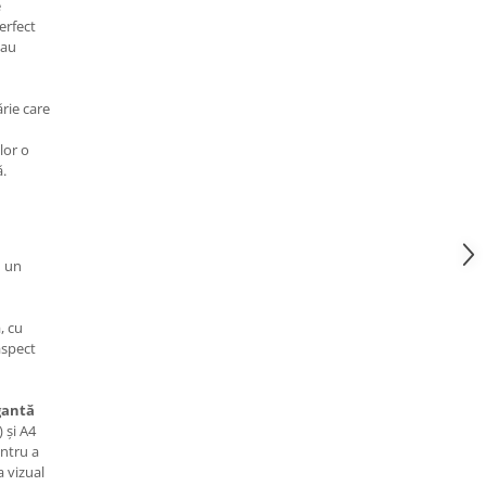
e
erfect
sau
rie care
lor o
.
u un
, cu
aspect
gantă
 și A4
entru a
a vizual