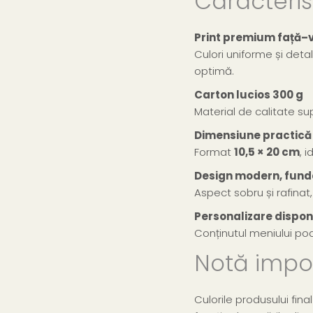
Caracterist
Print premium față–
Culori uniforme și detali
optimă.
Carton lucios 300 g
Material de calitate supe
Dimensiune practică
Format
10,5 × 20 cm
, 
Design modern, funda
Aspect sobru și rafinat
Personalizare dispon
Conținutul meniului poa
Notă impo
Culorile produsului fina