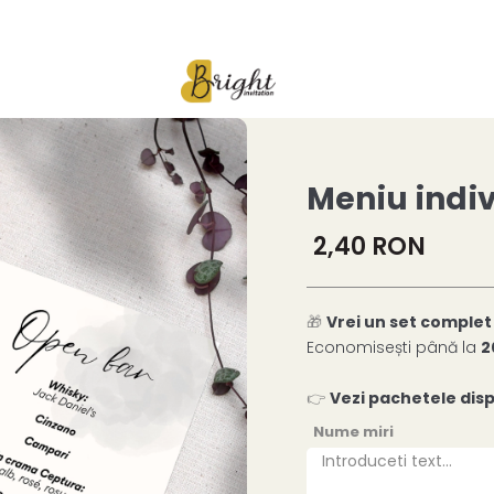
Meniu indiv
2,40 RON
🎁
Vrei un set comple
Economisești până la
2
👉
Vezi pachetele disp
Nume miri