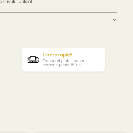
itivului utilizat.
Livrare rapidă
Transport gratuit pentru
comenzi peste 350 lei