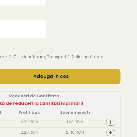
are: 2-7 zile lucrătoare, Transport: 1-2 zile lucrătoare
Adauga in cos
Reduceri de Cantitate
t
Pret
/ buc
Economisesti
+
2,33 RON
1,08 RON
+
2,28 RON
2,40 RON