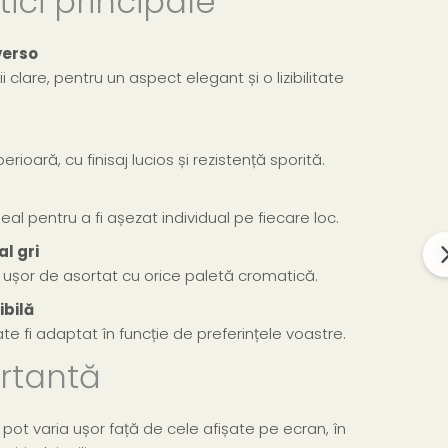
ici principale
verso
i clare, pentru un aspect elegant și o lizibilitate
rioară, cu finisaj lucios și rezistență sporită.
ideal pentru a fi așezat individual pe fiecare loc.
l gri
, ușor de asortat cu orice paletă cromatică.
ibilă
te fi adaptat în funcție de preferințele voastre.
rtantă
l pot varia ușor față de cele afișate pe ecran, în