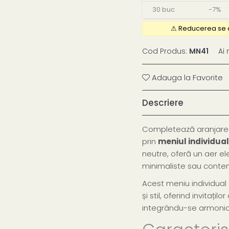
30
buc
-7%
Cod Produs:
MN41
Ai 
Adauga la Favorite
Descriere
Completează aranjarea 
prin
meniul individual
neutre, oferă un aer ele
minimaliste sau cont
Acest meniu individual
și stil, oferind invitați
integrându-se armonio