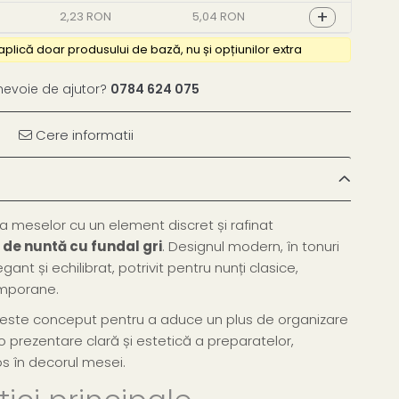
+
2,23 RON
5,04 RON
nevoie de ajutor?
0784 624 075
Cere informatii
meselor cu un element discret și rafinat
 de nuntă cu fundal gri
. Designul modern, în tonuri
gant și echilibrat, potrivit pentru nunți clasice,
emporane.
 este conceput pentru a aduce un plus de organizare
lor o prezentare clară și estetică a preparatelor,
s în decorul mesei.