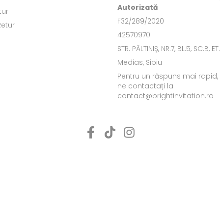
Autorizată
tur
F32/289/2020
Retur
42570970
STR. PĂLTINIŞ, NR.7, BL.5, SC.B, ET
Medias, Sibiu
Pentru un răspuns mai rapid
ne contactați la
contact@brightinvitation.ro