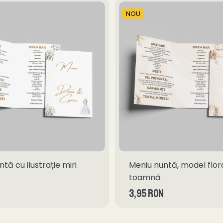
NOU
tă cu ilustrație miri
Meniu nuntă, model flor
toamnă
3,95 RON