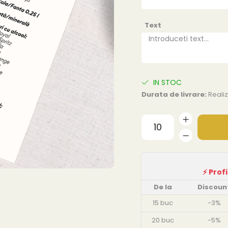
Text
IN STOC
Durata de livrare:
Realiz
De la
Discoun
15
buc
-3%
20
buc
-5%