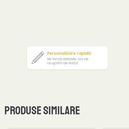
Personalizare rapidă
Ne trimiți detaliile, noi ne
ocupăm de restul
Produse similare