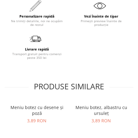
Personalizare rapidă
Vezi înainte de tipar
Ne trimiți detaliile, noi ne ocupăm
Primești preview înainte de
de restul
producție
Livrare rapidă
Transport gratuit pentru comenzi
peste 350 lei
PRODUSE SIMILARE
Meniu botez cu desene și
Meniu botez, albastru cu
poză
ursuleț
3,89 RON
3,89 RON