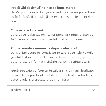
Pot să văd designul înainte de imprimare?
Da! Vei primi o variantă digitală pentru verificare și aprobare,
astfel încât să fii sigur(ă) că designul corespunde dorințelor
tale.
Cum se face livrarea?
Livrarea se realizează prin curier rapid, iar termenul este de
1–2 zile lucrătoare din momentul finalizării imprimării.
Pot personaliza meniurile după preferințe?
Da! Meniurile sunt personalizate integral cu textele, culorile
și detaliile dorite. Tot ce trebuie să faci este să apeși pe
butonul „Cere informații” și să ne transmiți cerințele tale.
Notă:
Pot exista diferențe de culoare între imaginile afișate
pe monitor și produsul final, din cauza setărilor individuale
ale ecranului și a procesului de imprimare.
Review-uri
(1)