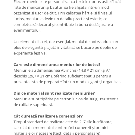
Fiecare meniu este personalizat cu textele dorite, astfel încât
lista de mâncăruri și băuturi să fie afișată într-un mod
organizat și ușor de citit. Prin calitatea hârtiei și finisajul
lucios, meniurile devin un detaliu practic și estetic, ce
completează decorul și contribuie la buna desfășurare a
evenimentului.
Un element discret, dar esențial, meniul de botez aduce un
plus de eleganță și ajută invitații să se bucure pe deplin de
experiența festivă.
Care este dimensiunea meniurilor de botez?
Meniurile au dimensiunea A5 închis (14,8 × 21 cm) și A4
deschis (29,7 × 21 cm), oferind suficient spațiu pentru a
prezenta lista de preparate într-un mod elegant și organizat.
Din ce material sunt realizate meniurile?
Meniurile sunt tipărite pe carton lucios de 300g, rezistent și
de calitate superioară.
Cât durează realizarea comenzilor?
Timpul standard de realizare este de 2–7 zile lucrătoare,
calculat din momentul confirmării comenzii și primirii
materialelor necesare (text, detalii personalizare).