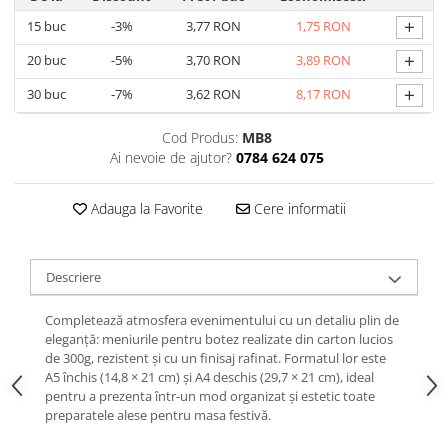
+
15
buc
-3%
3,77 RON
1,75 RON
+
20
buc
-5%
3,70 RON
3,89 RON
+
30
buc
-7%
3,62 RON
8,17 RON
Cod Produs:
MB8
Ai nevoie de ajutor?
0784 624 075
Adauga la Favorite
Cere informatii
Descriere
Completează atmosfera evenimentului cu un detaliu plin de
eleganță: meniurile pentru botez realizate din carton lucios
de 300g, rezistent și cu un finisaj rafinat. Formatul lor este
A5 închis (14,8 × 21 cm) și A4 deschis (29,7 × 21 cm), ideal
pentru a prezenta într-un mod organizat și estetic toate
preparatele alese pentru masa festivă.