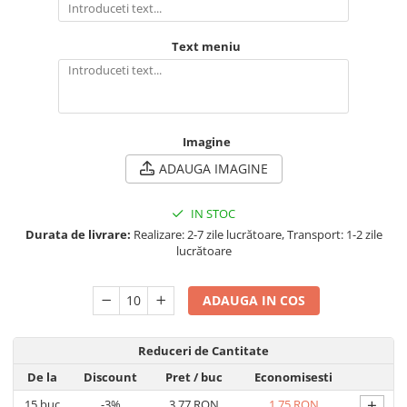
Text meniu
Imagine
ADAUGA IMAGINE
IN STOC
Durata de livrare:
Realizare: 2-7 zile lucrătoare, Transport: 1-2 zile
lucrătoare
ADAUGA IN COS
Reduceri de Cantitate
De la
Discount
Pret
/ buc
Economisesti
+
15
buc
-3%
3,77 RON
1,75 RON