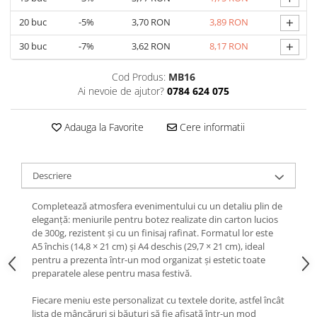
+
20
buc
-5%
3,70 RON
3,89 RON
+
30
buc
-7%
3,62 RON
8,17 RON
Cod Produs:
MB16
Ai nevoie de ajutor?
0784 624 075
Adauga la Favorite
Cere informatii
Descriere
Completează atmosfera evenimentului cu un detaliu plin de
eleganță: meniurile pentru botez realizate din carton lucios
de 300g, rezistent și cu un finisaj rafinat. Formatul lor este
A5 închis (14,8 × 21 cm) și A4 deschis (29,7 × 21 cm), ideal
pentru a prezenta într-un mod organizat și estetic toate
preparatele alese pentru masa festivă.
Fiecare meniu este personalizat cu textele dorite, astfel încât
lista de mâncăruri și băuturi să fie afișată într-un mod