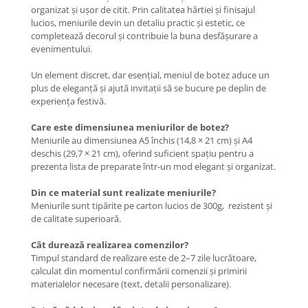
organizat și ușor de citit. Prin calitatea hârtiei și finisajul
lucios, meniurile devin un detaliu practic și estetic, ce
completează decorul și contribuie la buna desfășurare a
evenimentului.
Un element discret, dar esențial, meniul de botez aduce un
plus de eleganță și ajută invitații să se bucure pe deplin de
experiența festivă.
Care este dimensiunea meniurilor de botez?
Meniurile au dimensiunea A5 închis (14,8 × 21 cm) și A4
deschis (29,7 × 21 cm), oferind suficient spațiu pentru a
prezenta lista de preparate într-un mod elegant și organizat.
Din ce material sunt realizate meniurile?
Meniurile sunt tipărite pe carton lucios de 300g, rezistent și
de calitate superioară.
Cât durează realizarea comenzilor?
Timpul standard de realizare este de 2–7 zile lucrătoare,
calculat din momentul confirmării comenzii și primirii
materialelor necesare (text, detalii personalizare).