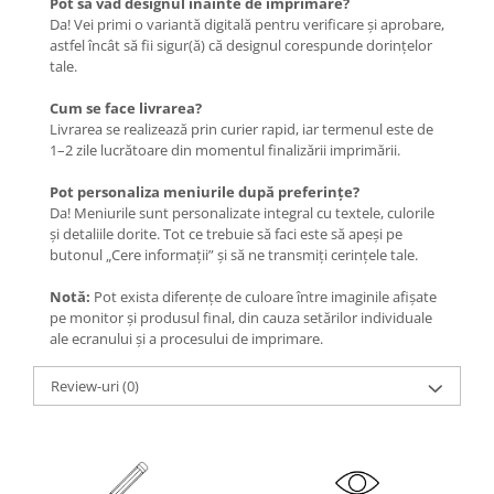
Pot să văd designul înainte de imprimare?
Da! Vei primi o variantă digitală pentru verificare și aprobare,
astfel încât să fii sigur(ă) că designul corespunde dorințelor
tale.
Cum se face livrarea?
Livrarea se realizează prin curier rapid, iar termenul este de
1–2 zile lucrătoare din momentul finalizării imprimării.
Pot personaliza meniurile după preferințe?
Da! Meniurile sunt personalizate integral cu textele, culorile
și detaliile dorite. Tot ce trebuie să faci este să apeși pe
butonul „Cere informații” și să ne transmiți cerințele tale.
Notă:
Pot exista diferențe de culoare între imaginile afișate
pe monitor și produsul final, din cauza setărilor individuale
ale ecranului și a procesului de imprimare.
Review-uri
(0)