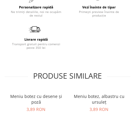
Personalizare rapidă
Vezi înainte de tipar
Ne trimiți detaliile, noi ne ocupăm
Primești preview înainte de
de restul
producție
Livrare rapidă
Transport gratuit pentru comenzi
peste 350 lei
PRODUSE SIMILARE
Meniu botez cu desene și
Meniu botez, albastru cu
poză
ursuleț
3,89 RON
3,89 RON