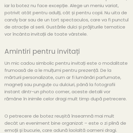
iar la botez nu face excepție. Alege un meniu variat,
potrivit atât pentru adulți, cât și pentru copii. Nu uita de
candy bar sau de un tort spectaculos, care va fi punctul
de atracție al serii. Gustările dulci și prăjiturile tematice
vor încânta invitații de toate vârstele.
Amintiri pentru invitați
Un mic cadou simbolic pentru invitați este o modalitate
frumoasă de a le mulțumi pentru prezență. De la
mărturii personalizate, cum ar fi lumânări parfumate,
magneți sau punguțe cu dulciuri, până la fotografii
instant dintr-un photo corner, aceste detalii vor
rămâne în inimile celor dragi mult timp după petrecere.
O petrecere de botez reușită înseamnă mai mult
decât un eveniment bine organizat – este o zi plină de
emoții și bucurie, care adună laolaltă oameni dragi.