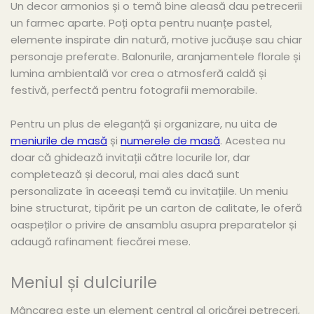
Un decor armonios și o temă bine aleasă dau petrecerii
un farmec aparte. Poți opta pentru nuanțe pastel,
elemente inspirate din natură, motive jucăușe sau chiar
personaje preferate. Balonurile, aranjamentele florale și
lumina ambientală vor crea o atmosferă caldă și
festivă, perfectă pentru fotografii memorabile.
Pentru un plus de eleganță și organizare, nu uita de
meniurile de masă
și
numerele de masă
. Acestea nu
doar că ghidează invitații către locurile lor, dar
completează și decorul, mai ales dacă sunt
personalizate în aceeași temă cu invitațiile. Un meniu
bine structurat, tipărit pe un carton de calitate, le oferă
oaspeților o privire de ansamblu asupra preparatelor și
adaugă rafinament fiecărei mese.
Meniul și dulciurile
Mâncarea este un element central al oricărei petreceri,