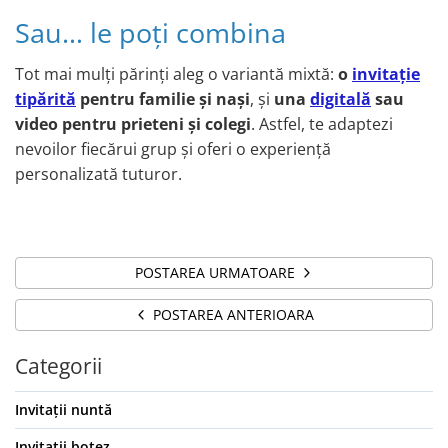
Sau… le poți combina
Tot mai mulți părinți aleg o variantă mixtă:
o
invitație
tipărită
pentru familie și nași
, și
una
digitală
sau
video pentru prieteni și colegi
. Astfel, te adaptezi
nevoilor fiecărui grup și oferi o experiență
personalizată tuturor.
POSTAREA URMATOARE
POSTAREA ANTERIOARA
Categorii
Invitații nuntă
Invitații botez