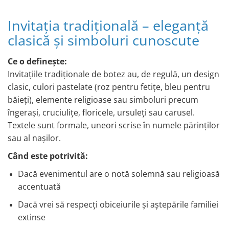
Invitația tradițională – eleganță
clasică și simboluri cunoscute
Ce o definește:
Invitațiile tradiționale de botez au, de regulă, un design
clasic, culori pastelate (roz pentru fetițe, bleu pentru
băieți), elemente religioase sau simboluri precum
îngerași, cruciulițe, floricele, ursuleți sau carusel.
Textele sunt formale, uneori scrise în numele părinților
sau al nașilor.
Când este potrivită:
Dacă evenimentul are o notă solemnă sau religioasă
accentuată
Dacă vrei să respecți obiceiurile și aștepările familiei
extinse