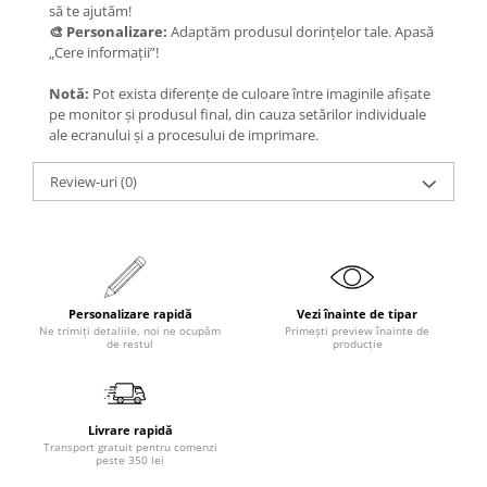
să te ajutăm!
🎨 Personalizare:
Adaptăm produsul dorințelor tale. Apasă
„Cere informații”!
Notă:
Pot exista diferențe de culoare între imaginile afișate
pe monitor și produsul final, din cauza setărilor individuale
ale ecranului și a procesului de imprimare.
Review-uri
(0)
Personalizare rapidă
Vezi înainte de tipar
Ne trimiți detaliile, noi ne ocupăm
Primești preview înainte de
de restul
producție
Livrare rapidă
Transport gratuit pentru comenzi
peste 350 lei