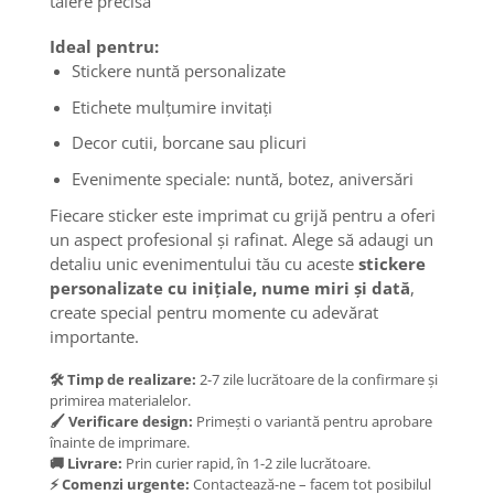
tăiere precisă
Ideal pentru:
Stickere nuntă personalizate
Etichete mulțumire invitați
Decor cutii, borcane sau plicuri
Evenimente speciale: nuntă, botez, aniversări
Fiecare sticker este imprimat cu grijă pentru a oferi
un aspect profesional și rafinat. Alege să adaugi un
detaliu unic evenimentului tău cu aceste
stickere
personalizate cu inițiale, nume miri și dată
,
create special pentru momente cu adevărat
importante.
🛠️ Timp de realizare:
2-7 zile lucrătoare de la confirmare și
primirea materialelor.
🖌️ Verificare design:
Primești o variantă pentru aprobare
înainte de imprimare.
🚚 Livrare:
Prin curier rapid, în 1-2 zile lucrătoare.
⚡ Comenzi urgente:
Contactează-ne – facem tot posibilul