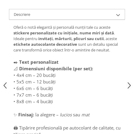
Descriere
Oferă o notă elegantă și personală nunții tale cu aceste
stickere personalizate cu inițiale, nume miri și dată
.
Ideale pentru
invitați, mărturii, plicuri sau cutii
, aceste
etichete autocolante decorative
sunt un detaliu special
care transformă orice obiect într-o amintire de neuitat.
✒️
Text personalizat
📐
Dimensiuni disponibile (per set):
• 4x4 cm – 20 bucăți
• 5x5 cm – 12 bucăți
• 6x6 cm – 6 bucăți
• 7x7 cm – 6 bucăți
• 8x8 cm – 4 bucăți
✨
Finisaj:
la alegere –
lucios
sau
mat
🖨️
Tipărire profesională pe autocolant de calitate, cu