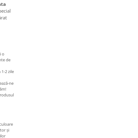
ata
pecial
rat
i o
nte de
 1-2 zile
ează-ne
tăm!
rodusul
 culoare
tor și
ilor