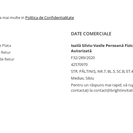
la mai multe in
Politica de Confidentialitate
DATE COMERCIALE
 Plata
Isailă Silviu-Vasile Persoană Fizi
Autorizată
e Retur
F32/289/2020
de Retur
42570970
STR. PĂLTINIŞ, NR.7, BL.5, SC.B, ET.
Medias, Sibiu
Pentru un răspuns mai rapid, vă r
contactați la contact@brightinvitat