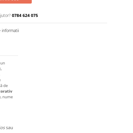
jutor?
0784 624 075
informatii
 un
t
,
,
e
lă de
orativ
le, nume
ios
sau