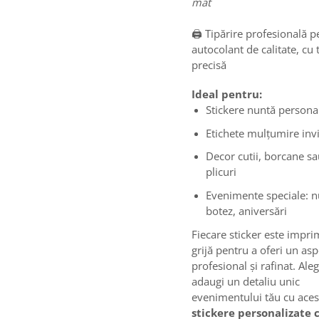
mat
🖨️
Tipărire profesională p
autocolant de calitate, cu 
precisă
Ideal pentru:
Stickere nuntă persona
Etichete mulțumire invi
Decor cutii, borcane s
plicuri
Evenimente speciale: n
botez, aniversări
Fiecare sticker este impri
grijă pentru a oferi un asp
profesional și rafinat. Ale
adaugi un detaliu unic
evenimentului tău cu aces
stickere personalizate 