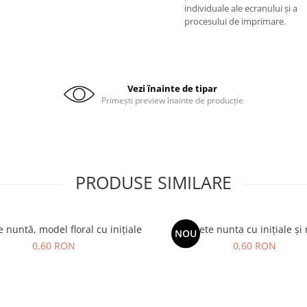
individuale ale ecranului și a
procesului de imprimare.
Vezi înainte de tipar
Primești preview înainte de producție
PRODUSE SIMILARE
e nuntă, model floral cu inițiale
Etichete nunta cu inițiale și
NOU
0,60 RON
0,60 RON