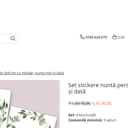
0784 624 075
0,00
e 3x8 cm cu inițiale, nume miri și dată
Set stickere nuntă per
și dată
11,00 RON
9,45 RON
Set:
8 buc/coală
Comandă minimă:
5 seturi