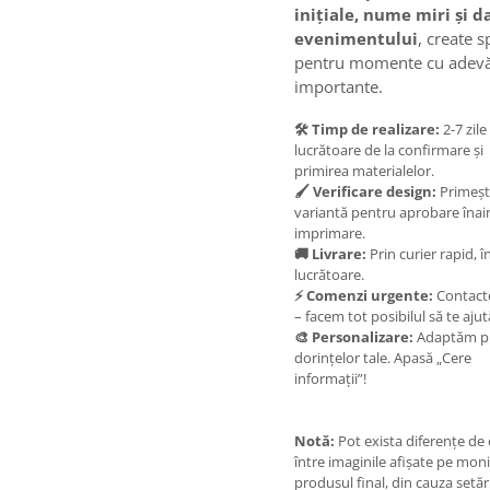
inițiale, nume miri și d
evenimentului
, create s
pentru momente cu adevă
importante.
🛠️ Timp de realizare:
2-7 zile
lucrătoare de la confirmare și
primirea materialelor.
🖌️ Verificare design:
Primeșt
variantă pentru aprobare înai
imprimare.
🚚 Livrare:
Prin curier rapid, în
lucrătoare.
⚡ Comenzi urgente:
Contact
– facem tot posibilul să te aju
🎨 Personalizare:
Adaptăm p
dorințelor tale. Apasă „Cere
informații”!
Notă:
Pot exista diferențe de
între imaginile afișate pe moni
produsul final, din cauza setăr