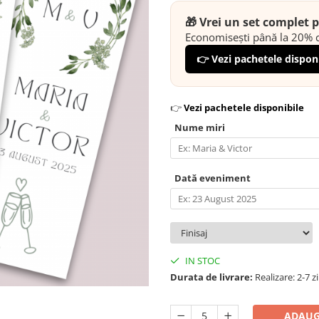
🎁 Vrei un set complet
Economisești până la 20% c
👉 Vezi pachetele dispon
👉
Vezi pachetele disponibile
Nume miri
Dată eveniment
IN STOC
Durata de livrare:
Realizare: 2-7 z
ADAUG