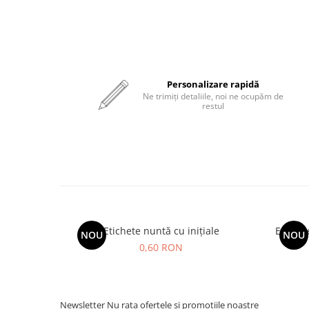
Personalizare rapidă
Ne trimiți detaliile, noi ne ocupăm de
restul
Etichete nuntă cu inițiale
Etichet
NOU
NOU
0,60 RON
Newsletter
Nu rata ofertele si promotiile noastre