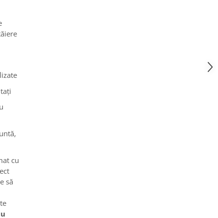
e
tăiere
lizate
tați
au
untă,
mat cu
ect
ge să
te
cu