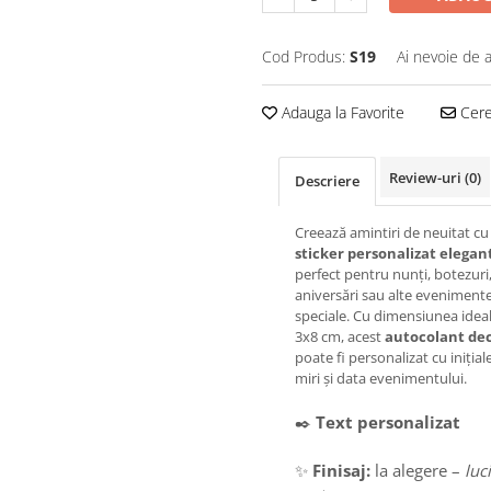
Cod Produs:
S19
Ai nevoie de a
Adauga la Favorite
Cere 
Review-uri
(0)
Descriere
Creează amintiri de neuitat cu
sticker personalizat elegan
perfect pentru nunți, botezuri
aniversări sau alte eveniment
speciale. Cu dimensiunea idea
3x8 cm, acest
autocolant dec
poate fi personalizat cu iniția
miri și data evenimentului.
✒️
Text personalizat
✨
Finisaj:
la alegere –
luc