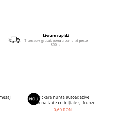
Livrare rapidă
Transport gratuit pentru comenzi peste
350 lei
 mesaj
Stickere nuntă autoadezive
Set sticke
NOU
-21%
personalizate cu inițiale și frunze
c
0,60 RON