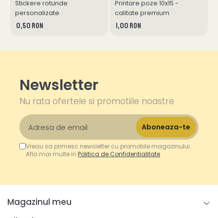
Stickere rotunde
Printare poze 10x15 -
P
personalizate
calitate premium
0,50 RON
1,00 RON
Newsletter
Nu rata ofertele si promotiile noastre
Vreau sa primesc newsletter cu promotiile magazinului.
Afla mai multe in
Politica de Confidentialitate
Magazinul meu