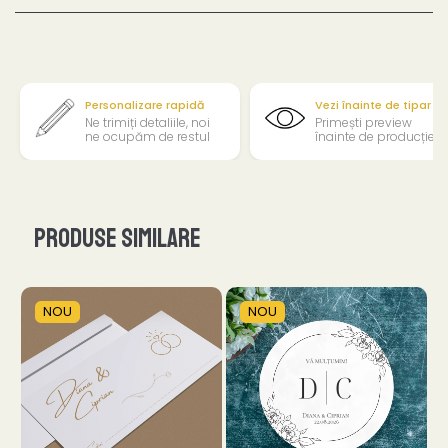
Personalizare rapidă
Vezi înainte de tipar
Ne trimiți detaliile, noi
Primești preview
ne ocupăm de restul
înainte de producție
Produse similare
NOU
NOU