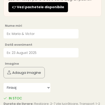
👉 Vezi pachetele disponibile
Nume miri
Dată eveniment
Imagine
Adauga imagine
IN STOC
Durata de livrare:
Realizare: 2-7 zile lucrătoare, Transport: 1-2