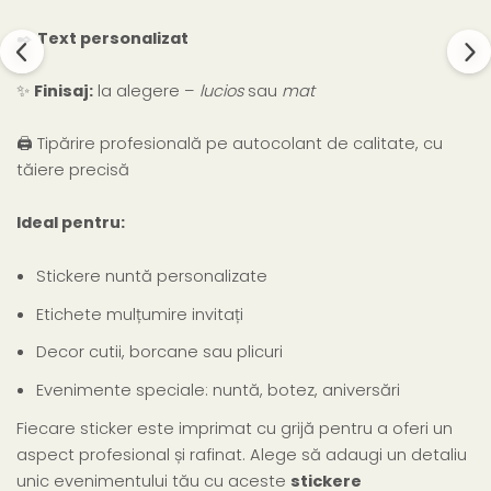
✒️
Text personalizat
✨
Finisaj:
la alegere –
lucios
sau
mat
🖨️
Tipărire profesională pe autocolant de calitate, cu
tăiere precisă
Ideal pentru:
Stickere nuntă personalizate
Etichete mulțumire invitați
Decor cutii, borcane sau plicuri
Evenimente speciale: nuntă, botez, aniversări
Fiecare sticker este imprimat cu grijă pentru a oferi un
aspect profesional și rafinat. Alege să adaugi un detaliu
unic evenimentului tău cu aceste
stickere