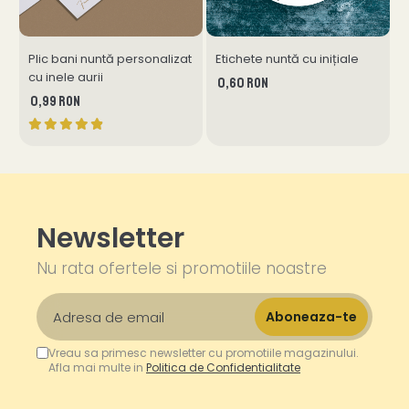
Plic bani nuntă personalizat
Etichete nuntă cu inițiale
P
cu inele aurii
s
0,60 RON
0,99 RON
Newsletter
Nu rata ofertele si promotiile noastre
Vreau sa primesc newsletter cu promotiile magazinului.
Afla mai multe in
Politica de Confidentialitate