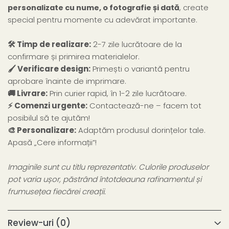
personalizate cu nume, o fotografie și dată
, create
special pentru momente cu adevărat importante.
🛠️ Timp de realizare:
2-7 zile lucrătoare de la
confirmare și primirea materialelor.
🖌️ Verificare design:
Primești o variantă pentru
aprobare înainte de imprimare.
🚚 Livrare:
Prin curier rapid, în 1-2 zile lucrătoare.
⚡ Comenzi urgente:
Contactează-ne – facem tot
posibilul să te ajutăm!
🎨 Personalizare:
Adaptăm produsul dorințelor tale.
Apasă „Cere informații”!
Imaginile sunt cu titlu reprezentativ. Culorile produselor
pot varia ușor, păstrând întotdeauna rafinamentul și
frumusețea fiecărei creații.
Review-uri
(0)