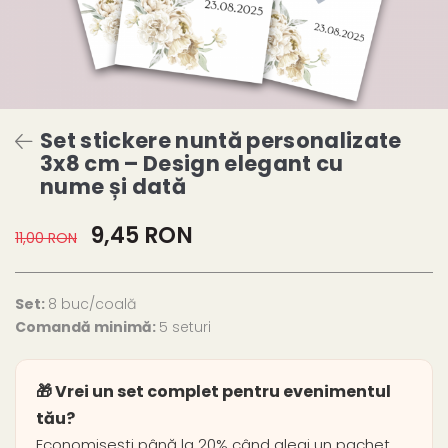
Set stickere nuntă personalizate
3x8 cm – Design elegant cu
nume și dată
9,45 RON
11,00 RON
Set:
8 buc/coală
Comandă minimă:
5 seturi
🎁 Vrei un set complet pentru evenimentul
tău?
Economisești până la 20% când alegi un pachet