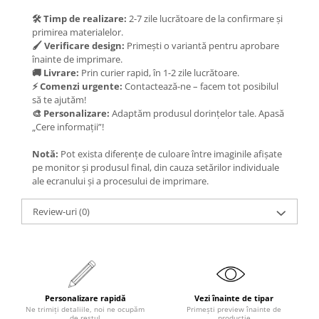
🛠️ Timp de realizare:
2-7 zile lucrătoare de la confirmare și
primirea materialelor.
🖌️ Verificare design:
Primești o variantă pentru aprobare
înainte de imprimare.
🚚 Livrare:
Prin curier rapid, în 1-2 zile lucrătoare.
⚡ Comenzi urgente:
Contactează-ne – facem tot posibilul
să te ajutăm!
🎨 Personalizare:
Adaptăm produsul dorințelor tale. Apasă
„Cere informații”!
Notă:
Pot exista diferențe de culoare între imaginile afișate
pe monitor și produsul final, din cauza setărilor individuale
ale ecranului și a procesului de imprimare.
Review-uri
(0)
Personalizare rapidă
Vezi înainte de tipar
Ne trimiți detaliile, noi ne ocupăm
Primești preview înainte de
de restul
producție