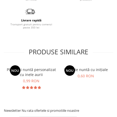
Livrare rapidă
Transport gratuit pentru comenzi
peste 350 lei
PRODUSE SIMILARE
Plic bani nuntă personalizat
Etichete nuntă cu inițiale
NOU
NOU
cu inele aurii
0,60 RON
0,99 RON
Newsletter
Nu rata ofertele si promotiile noastre