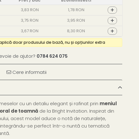
t
Pret
/ buc
Economisesti
+
3,83 RON
1,78 RON
+
3,75 RON
3,95 RON
+
3,67 RON
8,30 RON
nevoie de ajutor?
0784 624 075
Cere informatii
selor cu un detaliu elegant și rafinat prin
meniul
loral de toamnă
de la Bright Invitation. Inspirat din
onului, acest model aduce o notă de naturalețe,
integrându-se perfect într-o nuntă cu tematică
antă.