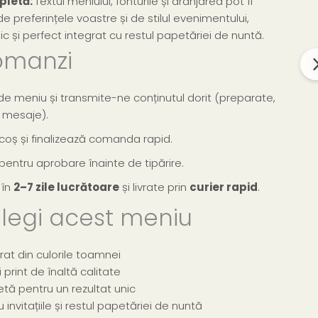
pletă:
Textul meniului, fonturile și aranjarea pot fi
e preferințele voastre și de stilul evenimentului,
ic și perfect integrat cu restul papetăriei de nuntă.
omanzi
e meniu și transmite-ne conținutul dorit (preparate,
e mesaje).
coș și finalizează comanda rapid.
 pentru aprobare înainte de tipărire.
 în
2–7 zile lucrătoare
și livrate prin
curier rapid
.
legi acest meniu
rat din culorile toamnei
print de înaltă calitate
tă pentru un rezultat unic
invitațiile și restul papetăriei de nuntă