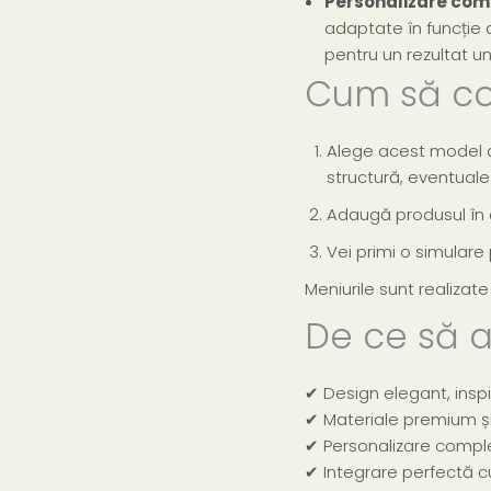
Personalizare com
adaptate în funcție d
pentru un rezultat un
Cum să c
Alege acest model d
structură, eventual
Adaugă produsul în 
Vei primi o simulare
Meniurile sunt realizate
De ce să a
✔ Design elegant, inspi
✔ Materiale premium și 
✔ Personalizare comple
✔ Integrare perfectă cu 