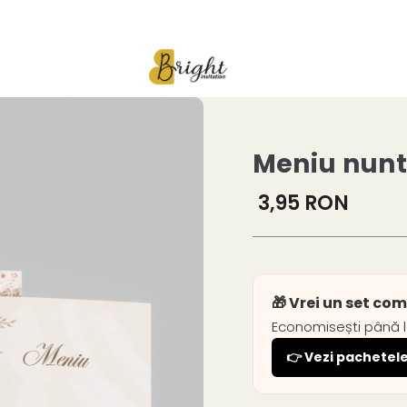
Meniu nunt
3,95 RON
🎁 Vrei un set co
Economisești până 
👉 Vezi pachetele