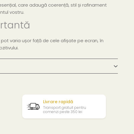
 esențial, care adaugă coerență, stil și rafinament
tul vostru.
rtantă
l pot varia ușor față de cele afișate pe ecran, în
zitivului.
Livrare rapidă
Transport gratuit pentru
comenzi peste 350 lei