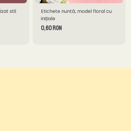
zat stil
Etichete nuntă, model floral cu
inițiale
0,60 RON