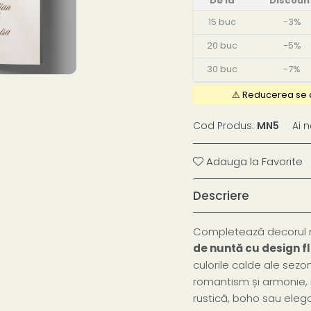
De la
Discoun
15
buc
-3%
20
buc
-5%
30
buc
-7%
Cod Produs:
MN5
Ai 
Adauga la Favorite
Descriere
Completează decorul me
de nuntă cu design f
culorile calde ale sez
romantism și armonie, 
rustică, boho sau eleg