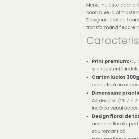
Meniul nu este doar o l
contribuie la atmosfera 
Designul floral de toam
transformând fiecare 
Caracterist
Print premium:
Culo
și o rezistență îndel
Carton lucios 300g
care oferă un aspect 
Dimensiune practic
A4 deschis (29,7 × 2
încărca vizual decoru
Design floral de t
accente florale, per
sau romantică.