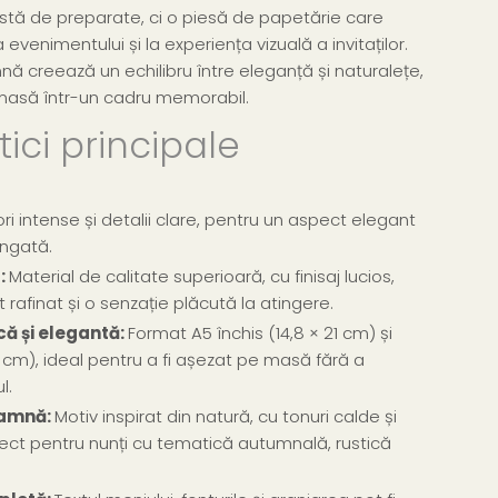
istă de preparate, ci o piesă de papetărie care
evenimentului și la experiența vizuală a invitaților.
nă creează un echilibru între eleganță și naturalețe,
masă într-un cadru memorabil.
ici principale
ri intense și detalii clare, pentru un aspect elegant
ungată.
:
Material de calitate superioară, cu finisaj lucios,
rafinat și o senzație plăcută la atingere.
ă și elegantă:
Format A5 închis (14,8 × 21 cm) și
1 cm), ideal pentru a fi așezat pe masă fără a
l.
oamnă:
Motiv inspirat din natură, cu tonuri calde și
fect pentru nunți cu tematică autumnală, rustică