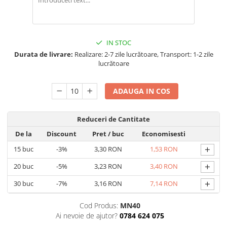
IN STOC
Durata de livrare:
Realizare: 2-7 zile lucrătoare, Transport: 1-2 zile
lucrătoare
ADAUGA IN COS
Reduceri de Cantitate
De la
Discount
Pret
/ buc
Economisesti
+
15
buc
-3%
3,30 RON
1,53 RON
+
20
buc
-5%
3,23 RON
3,40 RON
+
30
buc
-7%
3,16 RON
7,14 RON
Cod Produs:
MN40
Ai nevoie de ajutor?
0784 624 075