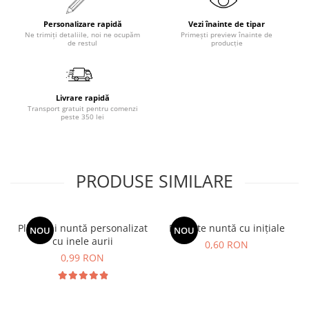
Personalizare rapidă
Vezi înainte de tipar
Ne trimiți detaliile, noi ne ocupăm
Primești preview înainte de
de restul
producție
Livrare rapidă
Transport gratuit pentru comenzi
peste 350 lei
PRODUSE SIMILARE
Plic bani nuntă personalizat
Etichete nuntă cu inițiale
NOU
NOU
cu inele aurii
0,60 RON
0,99 RON