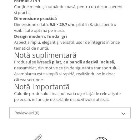
Format 2 în 1
Conține meniu și număr de masă, pentru un decor coerent
și practic.
Dimensiune practică
Dimensiune o față:
9,5 × 29,7 cm
, pliat în 3, ideal pentru
vizibilitate optimă pe masă.
Design modern, fundal gri
Aspect simplu, elegant și versatil, ușor de integrat în orice
tematică de nuntă.
Notă suplimentară
Produsul se livrează
pliat, cu bandă adezivă inclusă
,
neasamblat, din motive ce țin de siguranța transportului.
Asamblarea este simplă și rapidă, realizându-se în doar
câteva secunde.
Notă importantă
Culorile produsului final pot varia ușor față de cele afișate
pe ecran, în funcție de setările dispozitivului utilizat.
Review-uri
(0)