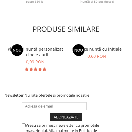
peste 350 lei
(nuntă) și 50 buc (botez)
PRODUSE SIMILARE
Plic bani nuntă personalizat
Etichete nuntă cu inițiale
NOU
NOU
cu inele aurii
0,60 RON
0,99 RON
Newsletter
Nu rata ofertele si promotiile noastre
Vreau sa primesc newsletter cu promotiile
magazinului. Afla mai multe in
Politica de