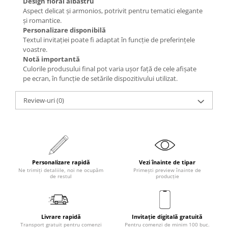
Design floral albastru
Aspect delicat și armonios, potrivit pentru tematici elegante
și romantice.
Personalizare disponibilă
Textul invitației poate fi adaptat în funcție de preferințele
voastre.
Notă importantă
Culorile produsului final pot varia ușor față de cele afișate
pe ecran, în funcție de setările dispozitivului utilizat.
Review-uri
(0)
Personalizare rapidă
Vezi înainte de tipar
Ne trimiți detaliile, noi ne ocupăm
Primești preview înainte de
de restul
producție
Livrare rapidă
Invitație digitală gratuită
Transport gratuit pentru comenzi
Pentru comenzi de minim 100 buc.