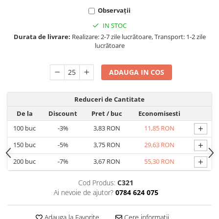
Observații
IN STOC
Durata de livrare:
Realizare: 2-7 zile lucrătoare, Transport: 1-2 zile
lucrătoare
ADAUGA IN COS
Reduceri de Cantitate
De la
Discount
Pret
/ buc
Economisesti
+
100
buc
-3%
3,83 RON
11,85 RON
+
150
buc
-5%
3,75 RON
29,63 RON
+
200
buc
-7%
3,67 RON
55,30 RON
Cod Produs:
C321
Ai nevoie de ajutor?
0784 624 075
Adauga la Favorite
Cere informatii