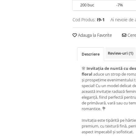
200
buc
-7%
Cod Produs:
I9-1
Ai nevoie de 
Adauga la Favorite
Cere 
Review-uri
(1)
Descriere
🌸
Invitația de nuntă cu de
floral
aduce un strop de rom
și prospețime evenimentului 
special! Cu un model delicat de 
această invitație radiază femini
eleganță, fiind perfectă pentr
de primăvară, vară sau cu tem
romantice. 💐
Invitația este tipărită pe hârtie
premium, cu textură fină, pen
aspect impecabil și sofisticat.