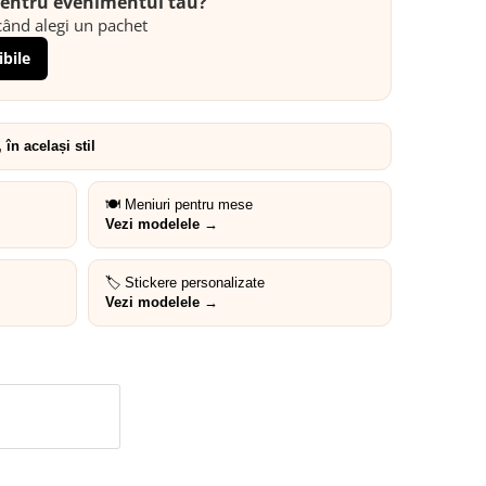
 pentru evenimentul tău?
ând alegi un pachet
ibile
în același stil
🍽️ Meniuri pentru mese
Vezi modelele →
🏷️ Stickere personalizate
Vezi modelele →