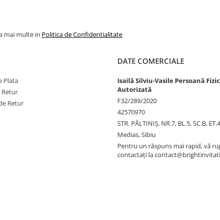
la mai multe in
Politica de Confidentialitate
DATE COMERCIALE
 Plata
Isailă Silviu-Vasile Persoană Fizi
Autorizată
e Retur
F32/289/2020
de Retur
42570970
STR. PĂLTINIŞ, NR.7, BL.5, SC.B, ET.
Medias, Sibiu
Pentru un răspuns mai rapid, vă r
contactați la contact@brightinvitat