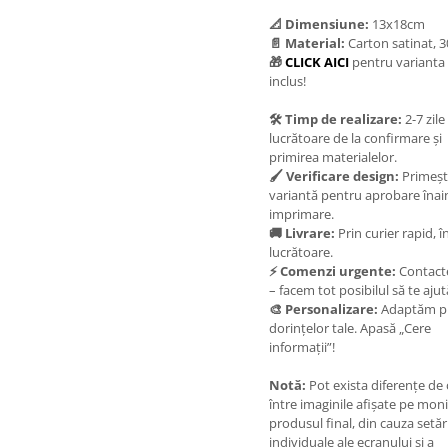
📐 Dimensiune:
13x18cm
📄 Material:
Carton satinat, 
🎁
CLICK AICI
pentru varianta 
inclus!
🛠️ Timp de realizare:
2-7 zile
lucrătoare de la confirmare și
primirea materialelor.
🖌️ Verificare design:
Primeșt
variantă pentru aprobare înai
imprimare.
🚚 Livrare:
Prin curier rapid, în
lucrătoare.
⚡ Comenzi urgente:
Contact
– facem tot posibilul să te aju
🎨 Personalizare:
Adaptăm p
dorințelor tale. Apasă „Cere
informații”!
Notă:
Pot exista diferențe de
între imaginile afișate pe moni
produsul final, din cauza setăr
individuale ale ecranului și a