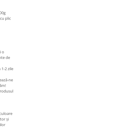
300g
cu plic
i o
nte de
 1-2 zile
ează-ne
tăm!
rodusul
 culoare
tor și
ilor