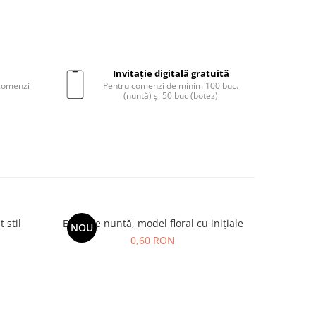
Invitație digitală gratuită
 comenzi
Pentru comenzi de minim 100 buc.
(nuntă) și 50 buc (botez)
 stil
Etichete nuntă, model floral cu inițiale
Pl
NOU
NOU
0,60 RON