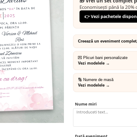
🎁 Vrei un set complet
Economisești până la 20% c
👉 Vezi pachetele dispon
Creează un eveniment complet, 
💌 Plicuri bani personalizate
Vezi modelele →
🔢 Numere de masă
Vezi modelele →
Nume miri
Dată eveniment