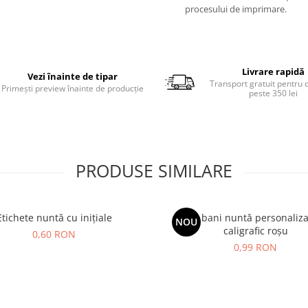
procesului de imprimare.
Livrare rapidă
Vezi înainte de tipar
Transport gratuit pentru
Primești preview înainte de producție
peste 350 lei
PRODUSE SIMILARE
Etichete nuntă cu inițiale
Plic bani nuntă personalizat
NOU
caligrafic roșu
0,60 RON
0,99 RON