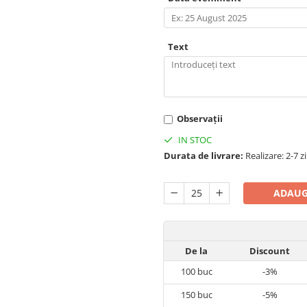
Text
Observații
IN STOC
Durata de livrare:
Realizare: 2-7 z
ADAUG
De la
Discount
100
buc
-3%
150
buc
-5%