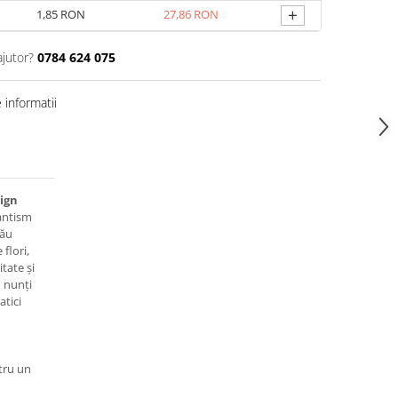
+
1,85 RON
27,86 RON
ajutor?
0784 624 075
informatii
sign
antism
tău
flori,
tate și
u nunți
atici
tru un