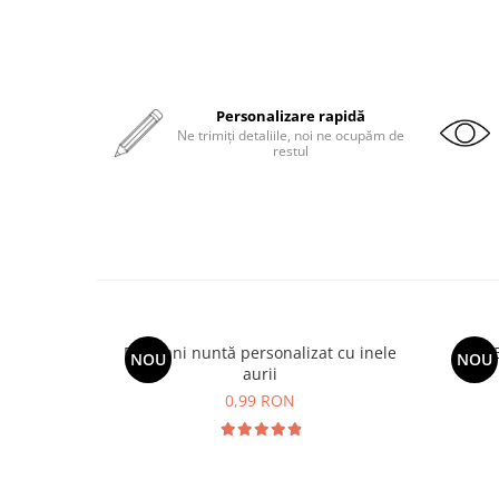
Personalizare rapidă
Ne trimiți detaliile, noi ne ocupăm de
restul
Plic bani nuntă personalizat cu inele
NOU
NOU
aurii
0,99 RON