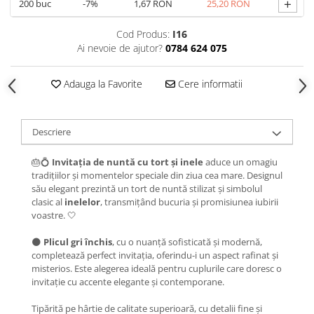
+
200
buc
-7%
1,67 RON
25,20 RON
Cod Produs:
I16
Ai nevoie de ajutor?
0784 624 075
Adauga la Favorite
Cere informatii
Descriere
🎂💍
Invitația de nuntă cu tort și inele
aduce un omagiu
tradițiilor și momentelor speciale din ziua cea mare. Designul
său elegant prezintă un tort de nuntă stilizat și simbolul
clasic al
inelelor
, transmițând bucuria și promisiunea iubirii
voastre. 🤍
🌑
Plicul gri închis
, cu o nuanță sofisticată și modernă,
completează perfect invitația, oferindu-i un aspect rafinat și
misterios. Este alegerea ideală pentru cuplurile care doresc o
invitație cu accente elegante și contemporane.
Tipărită pe hârtie de calitate superioară, cu detalii fine și