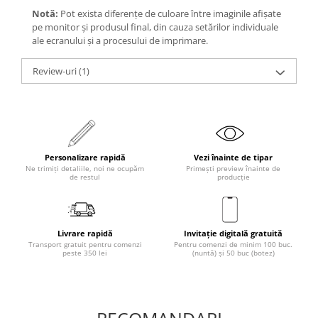
Notă:
Pot exista diferențe de culoare între imaginile afișate
pe monitor și produsul final, din cauza setărilor individuale
ale ecranului și a procesului de imprimare.
Review-uri
(1)
Personalizare rapidă
Vezi înainte de tipar
Ne trimiți detaliile, noi ne ocupăm
Primești preview înainte de
de restul
producție
Livrare rapidă
Invitație digitală gratuită
Transport gratuit pentru comenzi
Pentru comenzi de minim 100 buc.
peste 350 lei
(nuntă) și 50 buc (botez)