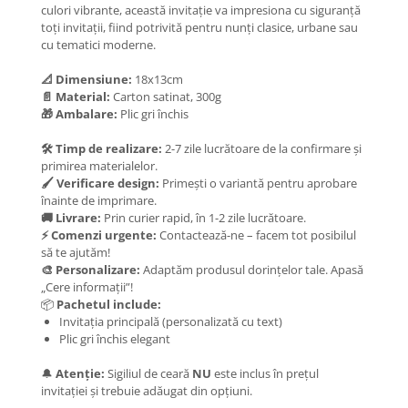
culori vibrante, această invitație va impresiona cu siguranță
toți invitații, fiind potrivită pentru nunți clasice, urbane sau
cu tematici moderne.
📐 Dimensiune:
18x13cm
📄 Material:
Carton satinat, 300g
🎁 Ambalare:
Plic gri închis
🛠️ Timp de realizare:
2-7 zile lucrătoare de la confirmare și
primirea materialelor.
🖌️ Verificare design:
Primești o variantă pentru aprobare
înainte de imprimare.
🚚 Livrare:
Prin curier rapid, în 1-2 zile lucrătoare.
⚡ Comenzi urgente:
Contactează-ne – facem tot posibilul
să te ajutăm!
🎨 Personalizare:
Adaptăm produsul dorințelor tale. Apasă
„Cere informații”!
📦
Pachetul include:
Invitația principală (personalizată cu text)
Plic gri închis elegant
🔔
Atenție:
Sigiliul de ceară
NU
este inclus în prețul
invitației și trebuie adăugat din opțiuni.