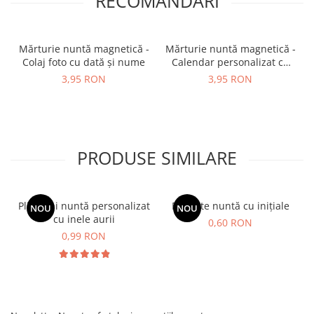
RECOMANDARI
Mărturie nuntă magnetică -
Mărturie nuntă magnetică -
Colaj foto cu dată și nume
Calendar personalizat cu
poză
3,95 RON
3,95 RON
PRODUSE SIMILARE
Plic bani nuntă personalizat
Etichete nuntă cu inițiale
NOU
NOU
cu inele aurii
0,60 RON
0,99 RON