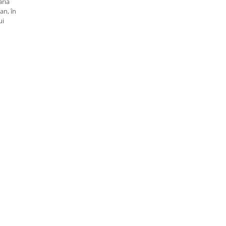
aria
an, în
ui