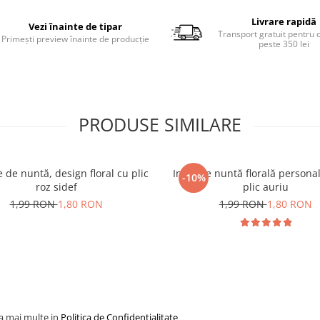
Livrare rapidă
Vezi înainte de tipar
Transport gratuit pentru
Primești preview înainte de producție
peste 350 lei
PRODUSE SIMILARE
e de nuntă, design floral cu plic
Invitație nuntă florală persona
-10%
roz sidef
plic auriu
1,99 RON
1,80 RON
1,99 RON
1,80 RON
la mai multe in
Politica de Confidentialitate