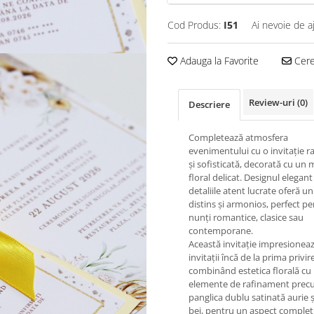
Cod Produs:
I51
Ai nevoie de a
Adauga la Favorite
Cere 
Review-uri
(0)
Descriere
Completează atmosfera
evenimentului cu o invitație r
și sofisticată, decorată cu un
floral delicat. Designul elegant 
detaliile atent lucrate oferă un
distins și armonios, perfect p
nunți romantice, clasice sau
contemporane.
Această invitație impresionea
invitații încă de la prima privire
combinând estetica florală cu
elemente de rafinament pre
panglica dublu satinată aurie și
bej, pentru un aspect complet 