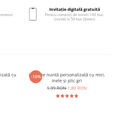
Invitație digitală gratuită
 comenzi
Pentru comenzi de minim 100 buc.
(nuntă) și 50 buc (botez)
lizată cu
Invitație nuntă personalizată cu miri,
Invitație
-10%
inele și plic gri
1,99 RON
1,80 RON