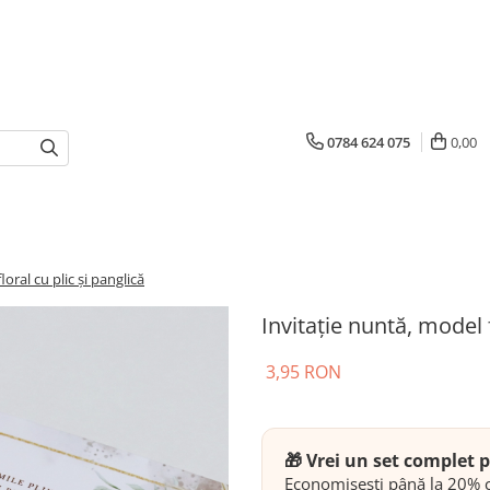
0784 624 075
0,00
oral cu plic și panglică
Invitație nuntă, model f
3,95 RON
🎁 Vrei un set complet
Economisești până la 20% c