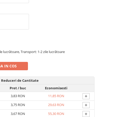
ile lucrătoare, Transport: 1-2 zile lucrătoare
A IN COS
Reduceri de Cantitate
Pret
/ buc
Economisesti
+
3,83 RON
11,85 RON
+
3,75 RON
29,63 RON
+
3,67 RON
55,30 RON