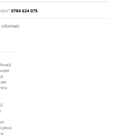
jutor?
0784 624 075
informatii
afinată
 model
și
 aer
entru
ză
,
cum
 plicul
și