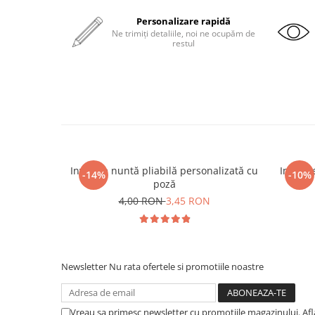
Personalizare rapidă
Ne trimiți detaliile, noi ne ocupăm de
restul
Invitație nuntă pliabilă personalizată cu
Invitați
-14%
-10%
poză
4,00 RON
3,45 RON
Newsletter
Nu rata ofertele si promotiile noastre
Vreau sa primesc newsletter cu promotiile magazinului. Af