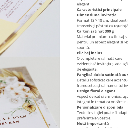
elegant.
Caracteristici principale
Dimensiune invitație
Format 13 × 18 cm, ideal pentr
transmis și păstrat cu ușurință
Carton satinat 300 g
Material premium, cu finisaj sa
pentru un aspect elegant și re
sporită.
Plic bej inclus
O completare rafinată care
evidențiază invitația și adaugă
de eleganță.
Panglică dublu satinată aur
Detaliu sofisticat care accent
frumusețea și rafinamentul invi
Design floral elegant
Aspect delicat și armonios, uș
integrat în tematica oricărei nu
Personalizare disponibilă
Textul invitației poate fi adap
preferințele voastre.
Notă importantă