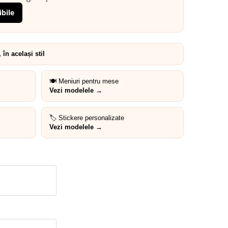
ibile
în același stil
🍽️ Meniuri pentru mese
Vezi modelele →
🏷️ Stickere personalizate
Vezi modelele →