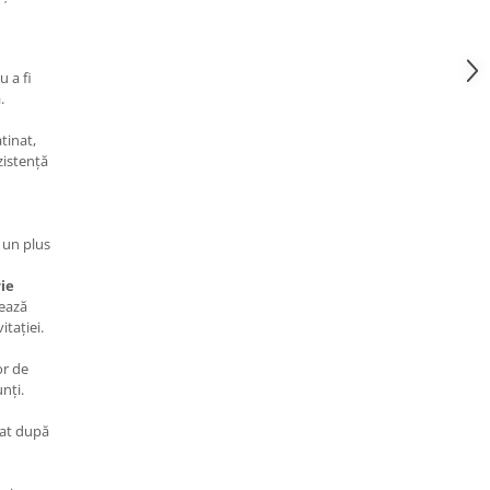
u a fi
.
tinat,
zistență
 un plus
ie
uează
tației.
or de
nți.
tat după