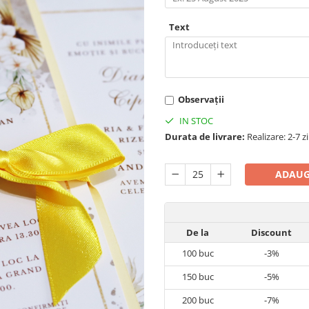
Text
Observații
IN STOC
Durata de livrare:
Realizare: 2-7 z
ADAUG
De la
Discount
100
buc
-3%
150
buc
-5%
200
buc
-7%