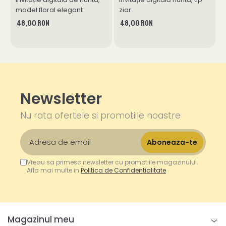
model floral elegant
ziar
c
48,00 RON
48,00 RON
Newsletter
Nu rata ofertele si promotiile noastre
Vreau sa primesc newsletter cu promotiile magazinului.
Afla mai multe in
Politica de Confidentialitate
Magazinul meu