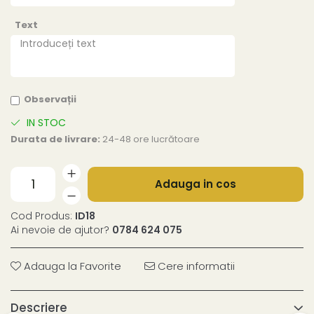
Text
Observații
IN STOC
Durata de livrare:
24-48 ore lucrătoare
Adauga in cos
Cod Produs:
ID18
Ai nevoie de ajutor?
0784 624 075
Adauga la Favorite
Cere informatii
Descriere