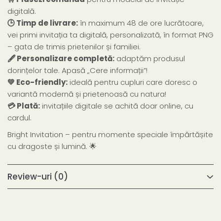
digitală.
🕒 Timp de livrare:
în maximum 48 de ore lucrătoare,
vei primi invitația ta digitală, personalizată, în format PNG
– gata de trimis prietenilor și familiei.
🖋 Personalizare completă:
adaptăm produsul
dorințelor tale. Apasă „Cere informații”!
💚 Eco-friendly:
ideală pentru cupluri care doresc o
variantă modernă și prietenoasă cu natura!
💳 Plată:
invitațiile digitale se achită doar online, cu
cardul.
Bright Invitation – pentru momente speciale împărtășite
cu dragoste și lumină. 🌟
Review-uri
(0)