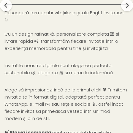
Descoperă farmecul invitațiilor digitale Bright Invitation!
✨
Cu un design rafinat 🎨, personalizare completă 💌 și
livrare rapidă 📲, transformăm fiecare invitație într-o
experiență memorabilă pentru tine și invitații tăi.
Invitațiile noastre digitale sunt alegerea perfectă:
sustenabile 🌿, elegante 🎀 și mereu la îndemână.
Alege să impresionezi încă de la primul click! 💖 Trimitem
invitația ta în format digital, adaptată perfect pentru
WhatsApp, e-mail ✉️ sau rețele sociale 📱, astfel încât
fiecare invitat să primească vestea într-un mod
modern și plin de stil.
🛒 Plasezi comanda
pentru modelul de invitație