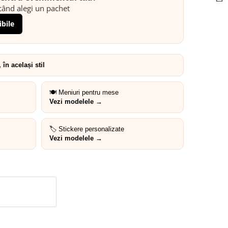
ând alegi un pachet
ibile
în același stil
🍽️ Meniuri pentru mese
Vezi modelele →
🏷️ Stickere personalizate
Vezi modelele →