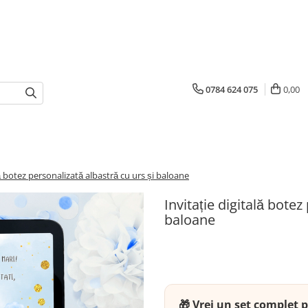
0784 624 075
0,00
lă botez personalizată albastră cu urs și baloane
Invitație digitală botez
baloane
🎁 Vrei un set complet