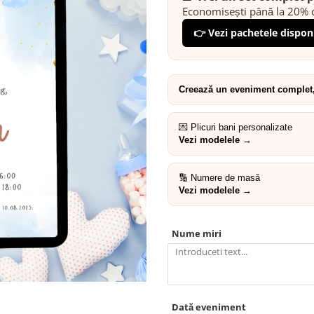
Economisești până la 20% c
👉 Vezi pachetele dispon
Creează un eveniment complet, 
💌 Plicuri bani personalizate
Vezi modelele →
🔢 Numere de masă
Vezi modelele →
Nume miri
Dată eveniment