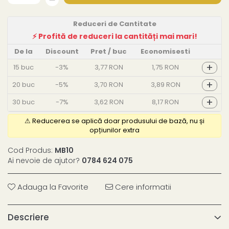
Reduceri de Cantitate
De la
Discount
Pret
/ buc
Economisesti
+
15
buc
-3%
3,77 RON
1,75 RON
+
20
buc
-5%
3,70 RON
3,89 RON
+
30
buc
-7%
3,62 RON
8,17 RON
Cod Produs:
MB10
Ai nevoie de ajutor?
0784 624 075
Adauga la Favorite
Cere informatii
Descriere