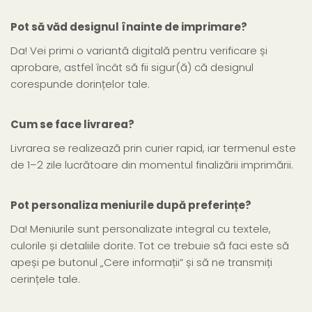
Pot să văd designul înainte de imprimare?
Da! Vei primi o variantă digitală pentru verificare și
aprobare, astfel încât să fii sigur(ă) că designul
corespunde dorințelor tale.
Cum se face livrarea?
Livrarea se realizează prin curier rapid, iar termenul este
de 1–2 zile lucrătoare din momentul finalizării imprimării.
Pot personaliza meniurile după preferințe?
Da! Meniurile sunt personalizate integral cu textele,
culorile și detaliile dorite. Tot ce trebuie să faci este să
apeși pe butonul „Cere informații” și să ne transmiți
cerințele tale.