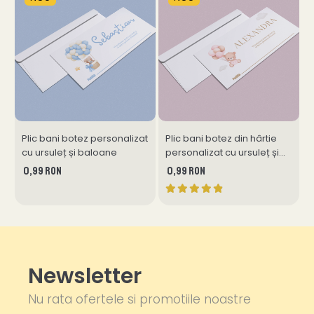
Plic bani botez personalizat
Plic bani botez din hârtie
cu ursuleț și baloane
personalizat cu ursuleț și
m
baloane
0,99 RON
0,99 RON
Newsletter
Nu rata ofertele si promotiile noastre