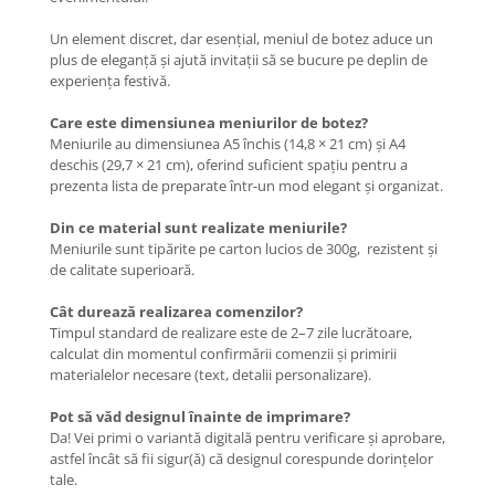
Un element discret, dar esențial, meniul de botez aduce un
plus de eleganță și ajută invitații să se bucure pe deplin de
experiența festivă.
Care este dimensiunea meniurilor de botez?
Meniurile au dimensiunea A5 închis (14,8 × 21 cm) și A4
deschis (29,7 × 21 cm), oferind suficient spațiu pentru a
prezenta lista de preparate într-un mod elegant și organizat.
Din ce material sunt realizate meniurile?
Meniurile sunt tipărite pe carton lucios de 300g, rezistent și
de calitate superioară.
Cât durează realizarea comenzilor?
Timpul standard de realizare este de 2–7 zile lucrătoare,
calculat din momentul confirmării comenzii și primirii
materialelor necesare (text, detalii personalizare).
Pot să văd designul înainte de imprimare?
Da! Vei primi o variantă digitală pentru verificare și aprobare,
astfel încât să fii sigur(ă) că designul corespunde dorințelor
tale.