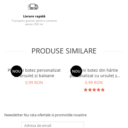
Livrare rapidă
Transport gratuit pentru comenzi
peste 350 lei
PRODUSE SIMILARE
Plic bani botez personalizat
Plic bani botez din hârtie
NOU
NOU
cu ursuleț și baloane
personalizat cu ursuleț și
baloane
0,99 RON
0,99 RON
Newsletter
Nu rata ofertele si promotiile noastre