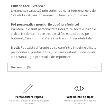
Cum se face livrarea?
Livrarea se realizează prin curier rapid, iar termenul este de
1–2 zile lucrătoare din momentul finalizării imprimării.
Pot personaliza meniurile după preferințe?
Da! Meniurile sunt personalizate integral cu textele, culorile
și detaliile dorite. Tot ce trebuie să faci este să apeși pe
butonul „Cere informații” și să ne transmiți cerințele tale.
Notă:
Pot exista diferențe de culoare între imaginile afișate
pe monitor și produsul final, din cauza setărilor individuale
ale ecranului și a procesului de imprimare.
Review-uri
(0)
Personalizare rapidă
Vezi înainte de tipar
Ne trimiți detaliile, noi ne ocupăm
Primești preview înainte de
de restul
producție