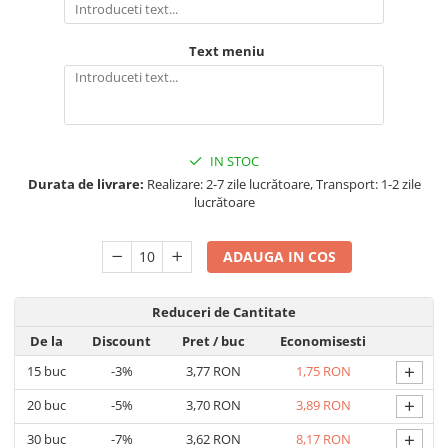
Text meniu
IN STOC
Durata de livrare:
Realizare: 2-7 zile lucrătoare, Transport: 1-2 zile
lucrătoare
ADAUGA IN COS
Reduceri de Cantitate
De la
Discount
Pret
/ buc
Economisesti
+
15
buc
-3%
3,77 RON
1,75 RON
+
20
buc
-5%
3,70 RON
3,89 RON
+
30
buc
-7%
3,62 RON
8,17 RON