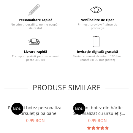
Personalizare rapidă
Vezi înainte de tipar
Ne trimiți detaliile, noi ne ocupăm
Primești preview înainte de
de restul
producție
Livrare rapidă
Invitație digitală gratuită
Transport gratuit pentru comenzi
Pentru comenzi de minim 100 buc.
peste 350 lei
(nuntă) și 50 buc (botez)
PRODUSE SIMILARE
Plic bani botez personalizat
Plic bani botez din hârtie
NOU
NOU
cu ursuleț și baloane
personalizat cu ursuleț și
baloane
0,99 RON
0,99 RON