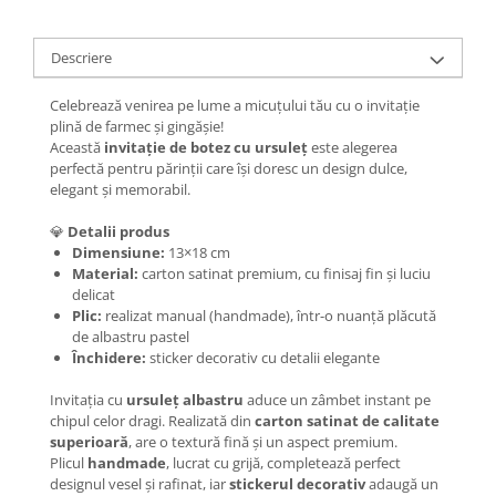
Descriere
Celebrează venirea pe lume a micuțului tău cu o invitație
plină de farmec și gingășie!
Această
invitație de botez cu ursuleț
este alegerea
perfectă pentru părinții care își doresc un design dulce,
elegant și memorabil.
💎
Detalii produs
Dimensiune:
13×18 cm
Material:
carton satinat premium, cu finisaj fin și luciu
delicat
Plic:
realizat manual (handmade), într-o nuanță plăcută
de albastru pastel
Închidere:
sticker decorativ cu detalii elegante
Invitația cu
ursuleț albastru
aduce un zâmbet instant pe
chipul celor dragi. Realizată din
carton satinat de calitate
superioară
, are o textură fină și un aspect premium.
Plicul
handmade
, lucrat cu grijă, completează perfect
designul vesel și rafinat, iar
stickerul decorativ
adaugă un