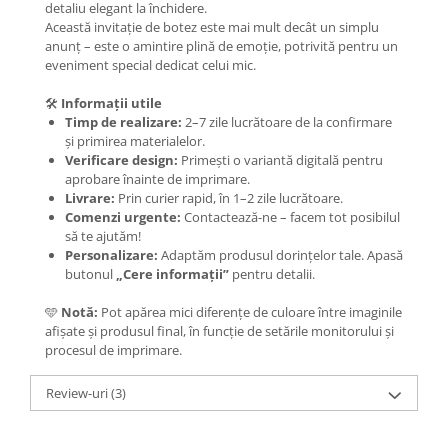
detaliu elegant la închidere.
Această invitație de botez este mai mult decât un simplu
anunț – este o amintire plină de emoție, potrivită pentru un
eveniment special dedicat celui mic.
🛠️
Informații utile
Timp de realizare:
2–7 zile lucrătoare de la confirmare
și primirea materialelor.
Verificare design:
Primești o variantă digitală pentru
aprobare înainte de imprimare.
Livrare:
Prin curier rapid, în 1–2 zile lucrătoare.
Comenzi urgente:
Contactează-ne – facem tot posibilul
să te ajutăm!
Personalizare:
Adaptăm produsul dorințelor tale. Apasă
butonul
„Cere informații”
pentru detalii.
🩵
Notă:
Pot apărea mici diferențe de culoare între imaginile
afișate și produsul final, în funcție de setările monitorului și
procesul de imprimare.
Review-uri
(3)