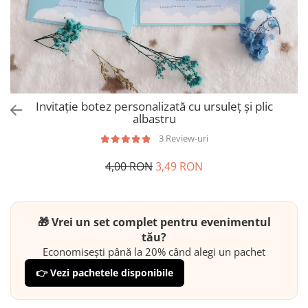
Invitație botez personalizată cu ursuleț și plic
albastru
3 Review-uri
4,00 RON
3,49 RON
🎁 Vrei un set complet pentru evenimentul
tău?
Economisești până la 20% când alegi un pachet
👉 Vezi pachetele disponibile