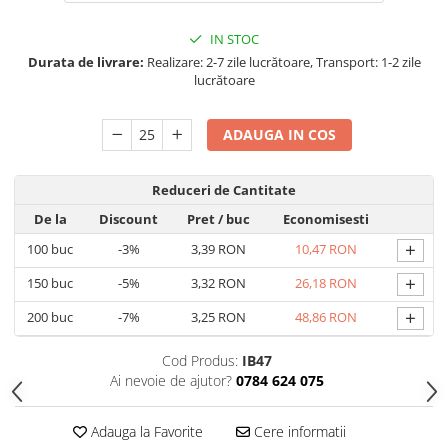
IN STOC
Durata de livrare:
Realizare: 2-7 zile lucrătoare, Transport: 1-2 zile
lucrătoare
ADAUGA IN COS
Reduceri de Cantitate
De la
Discount
Pret
/ buc
Economisesti
+
100
buc
-3%
3,39 RON
10,47 RON
+
150
buc
-5%
3,32 RON
26,18 RON
+
200
buc
-7%
3,25 RON
48,86 RON
Cod Produs:
IB47
Ai nevoie de ajutor?
0784 624 075
Adauga la Favorite
Cere informatii